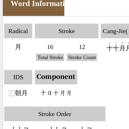
Word Information
Radical
Stroke
Cang-Jie(
J
J
B
月
16
12
十
十
月
Total Stroke
Stroke Count
IDS
Component
朝月
󶀓󶃐󶀓󶃭󶃭
⿰
Stroke Order