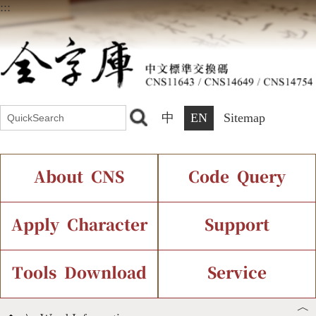
:::
中
EN
Sitemap
About CNS
Code Query
Introduction
IDS Query
Current Status
Apply Character
Support
Chinese Code Status
Components Query
Application Process
Font Instant Display
Tools Download
Service
︿