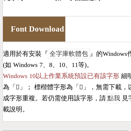
Font Download
適用於有安裝『
全字庫軟體包
』的Window
(如 Windows 7、8、10、11等)。
Windows 10以上作業系統預設已有該字形
細
為「
𣎠
」； 標楷體字形為「
𣎠
」，無需下載，
成字形重複。若仍需使用該字形，請
點我
見
載說明。