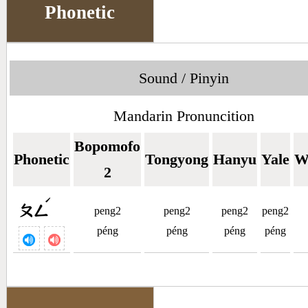
Phonetic
Sound / Pinyin
Mandarin Pronuncition
Bopomofo
Phonetic
Tongyong
Hanyu
Yale
W
2
ˊ
ㄆㄥ
peng2
peng2
peng2
peng2
péng
péng
péng
péng