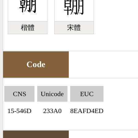
楷體
宋體
Code
CNS
Unicode
EUC
15-546D
233A0
8EAFD4ED