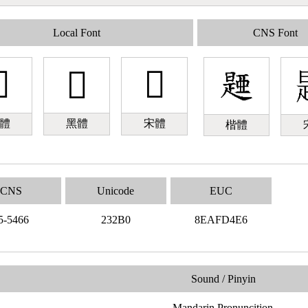
Local Font
CNS Font

𣊰
𣊰
體
黑體
宋體
楷體
CNS
Unicode
EUC
5-5466
232B0
8EAFD4E6
Sound / Pinyin
Mandarin Pronuncition