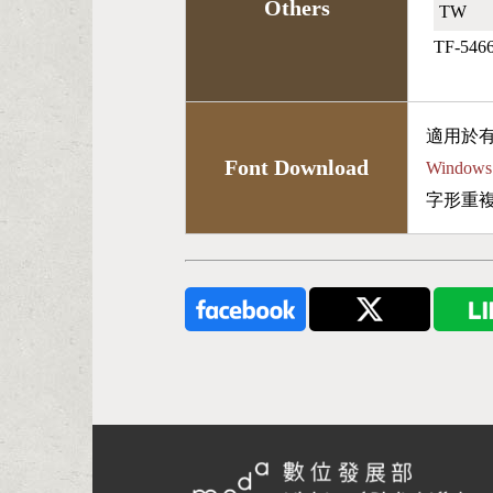
Others
TW🇹🇼
TF-546
適用於
Font Download
Wind
字形重