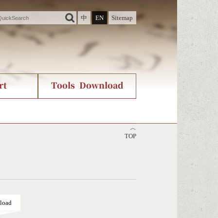
中
EN
Sitemap
rt
Tools Download
ry
rvice
International Org.
Stroke Count Query
︿
Unicode Query
TOP
load