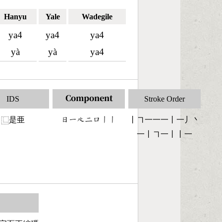
Hanyu
Yale
Wadegile
ya4
ya4
ya4
yà
yà
ya4
IDS
Component
Stroke Order
是亜
󶃐󶀀󶃎󶀒󶁶󶀂󶀂
丨㇕一一一丨一丿丶
⿺
一丨㇕一丨丨一