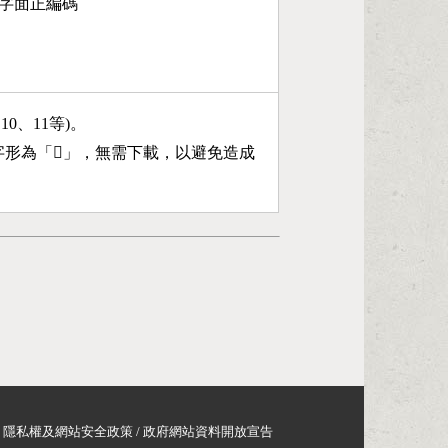
15字面正編碼
、10、11等)。
字形為「
𣊰
」，無需下載，以避免造成
隱私權及網站安全政策
/
政府網站資料開放宣告