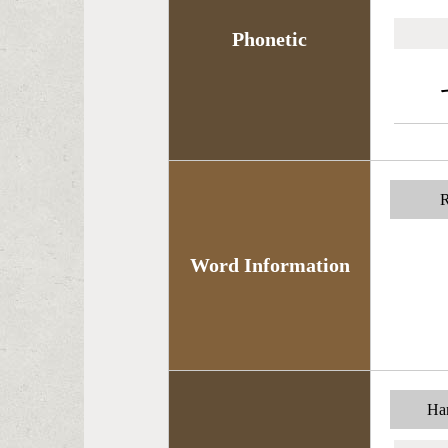
Phonetic
R
Word Information
Han