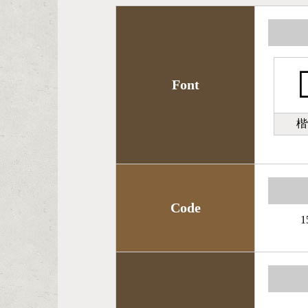

Font
楷
Code
1