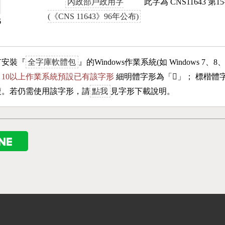
內政部戶政用字
此字為 CNS11643 第
(《CNS 11643》96年公布)
6
有安裝『
全字庫軟體包
』的Windows作業系統(如 Windows 7、8
ows 10以上作業系統預設已有該字形
細明體字形為「
𣊰
」； 標楷體
複。若仍需使用該字形，請
點我
見字形下載說明。