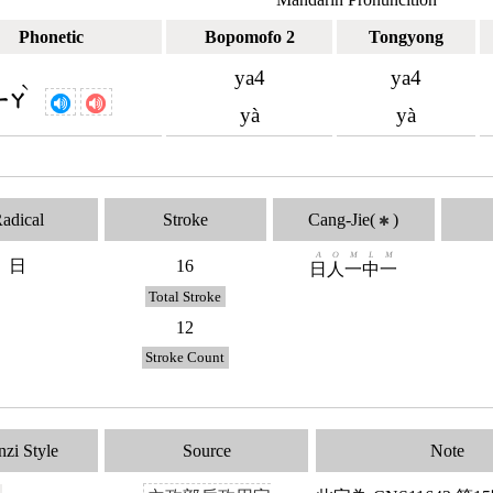
Phonetic
Bopomofo 2
Tongyong
ya4
ya4
ˋ
ㄧㄚ
yà
yà
adical
Stroke
Cang-Jie(
)
✱
A
O
M
L
M
日
16
日
人
一
中
一
Total Stroke
12
Stroke Count
zi Style
Source
Note