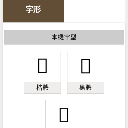
字形
本機字型
𣊖
𣊖
楷體
黑體
𣊖