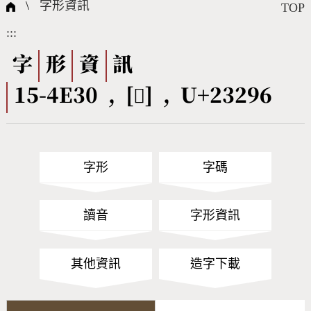
國際字碼相關組織
筆畫查詢
線上教學
倉頡查詢
全字庫授權
轉碼Web Service
個人電腦造字處理工具
問題集
意見回饋
\
字形資訊
TOP
:::
筆順序查詢
部首查詢
熱門查詢統計
字形下載
字
形
資
訊
15-4E30 , [𣊖] , U+23296
CNS查詢
Unicode查詢
Big5查詢
拼音查詢
字形
字碼
符號索引
拼音文字索引
讀音
字形資訊
其他資訊
造字下載