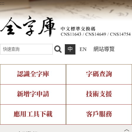
:::
中
EN
網站導覽
認識全字庫
字碼查詢
全字庫介紹
IDS查詢
全字庫現況
部件查詢
新增字申請
技術支援
中文碼介紹
複合查詢
專有名詞介紹
注音查詢
新字申請處理流程
字形即時顯示
造字解決方案
應用工具下載
客戶服務
︿