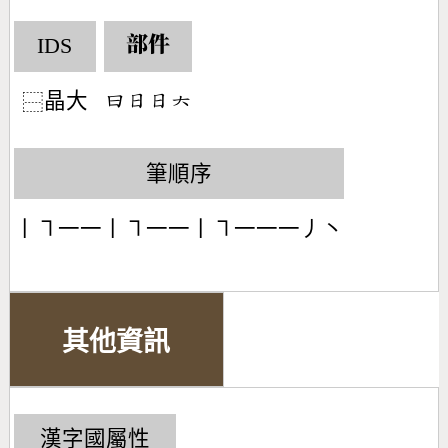
IDS
部件
晶大
󶃑󶃐󶃐󶁩
⿱
筆順序
丨㇕一一丨㇕一一丨㇕一一一丿丶
其他資訊
漢字國屬性