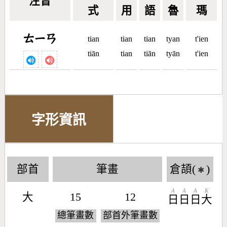
注音
式
用
語
魯
瑪
ㄊㄧㄢ
tian
tian
tian
tyan
t'ien
tiān
tian
tiān
tyān
t'ien
字形資訊
部首
筆畫
倉頡(
)
✱
A
A
A
K
大
15
12
日
日
日
大
總筆畫數
部首外筆畫數