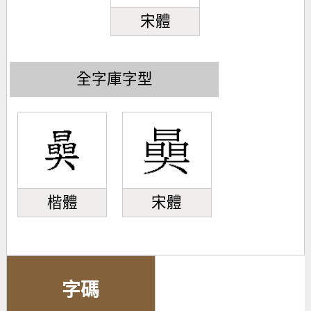
宋體
全字庫字型
楷體
宋體
字碼