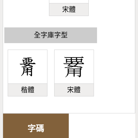
宋體
全字庫字型
楷體
宋體
字碼