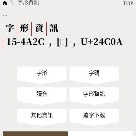
國際字碼相關組織
筆畫查詢
線上教學
倉頡查詢
全字庫授權
轉碼Web Service
個人電腦造字處理工具
問題集
意見回饋
\
字形資訊
TOP
:::
筆順序查詢
部首查詢
熱門查詢統計
字形下載
字
形
資
訊
15-4A2C , [𤰊] , U+24C0A
CNS查詢
Unicode查詢
Big5查詢
拼音查詢
字形
字碼
符號索引
拼音文字索引
讀音
字形資訊
其他資訊
造字下載