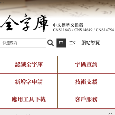
:::
中
EN
網站導覽
認識全字庫
字碼查詢
全字庫介紹
IDS查詢
全字庫現況
部件查詢
新增字申請
技術支援
中文碼介紹
複合查詢
專有名詞介紹
注音查詢
新字申請處理流程
字形即時顯示
造字解決方案
應用工具下載
客戶服務
︿