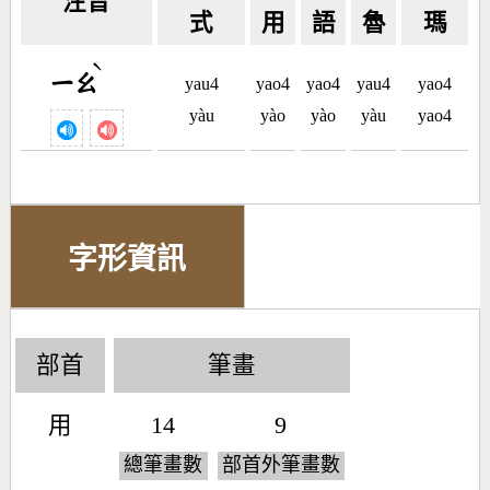
注音
式
用
語
魯
瑪
ˋ
ㄧㄠ
yau4
yao4
yao4
yau4
yao4
yàu
yào
yào
yàu
yao4
字形資訊
部首
筆畫
用
14
9
總筆畫數
部首外筆畫數