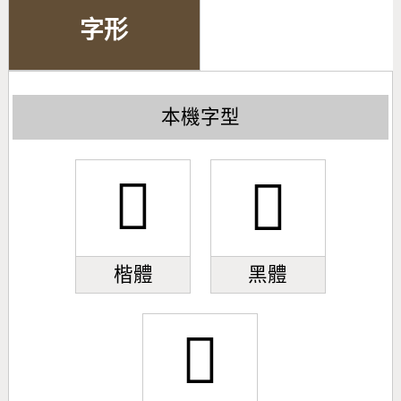
字形
本機字型
𤰊
𤰊
楷體
黑體
𤰊