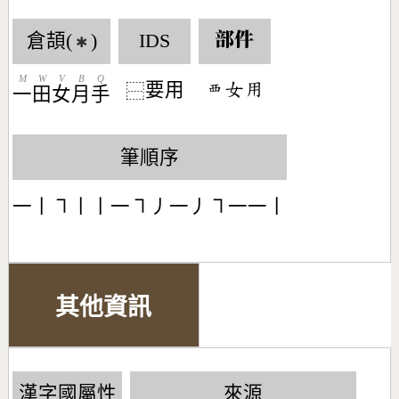
倉頡(
)
IDS
部件
✱
M
W
V
B
Q
要用
󶅧󶂚󶅎
⿱
一
田
女
月
手
筆順序
一丨㇕丨丨一㇕丿一丿㇕一一丨
其他資訊
漢字國屬性
來源