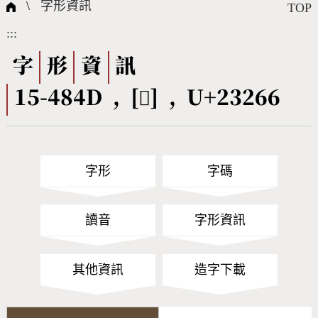
國際字碼相關組織
筆畫查詢
線上教學
倉頡查詢
全字庫授權
轉碼Web Service
個人電腦造字處理工具
問題集
意見回饋
\
字形資訊
TOP
:::
筆順序查詢
部首查詢
熱門查詢統計
字形下載
字
形
資
訊
15-484D , [𣉦] , U+23266
CNS查詢
Unicode查詢
Big5查詢
拼音查詢
字形
字碼
符號索引
拼音文字索引
讀音
字形資訊
其他資訊
造字下載