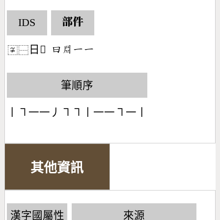
IDS
部件
日𣶒
󶃑󶆳󶀀󶀀
〾
⿱
筆順序
丨㇕一一丿㇕㇕丨一一㇕一丨
其他資訊
漢字國屬性
來源