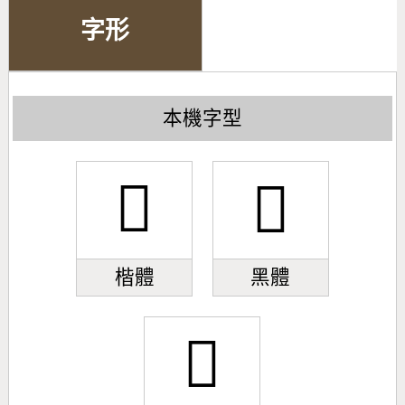
字形
本機字型
𣉦
𣉦
楷體
黑體
𣉦