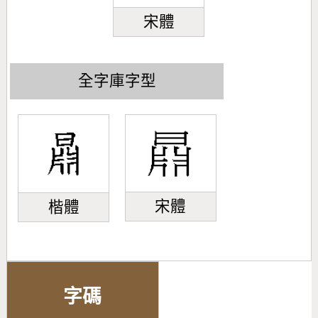
宋體
全字庫字型
宋體
楷體
字碼