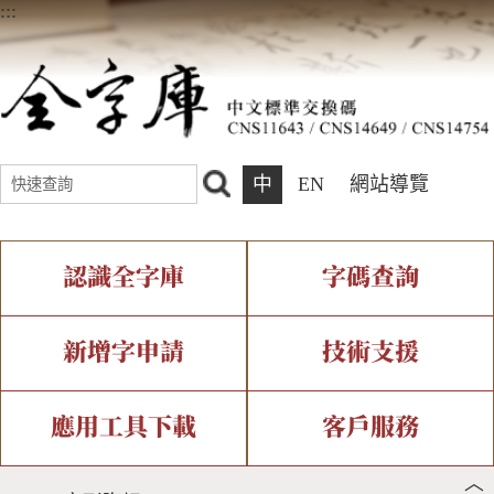
:::
中
EN
網站導覽
認識全字庫
字碼查詢
全字庫介紹
IDS查詢
全字庫現況
部件查詢
新增字申請
技術支援
中文碼介紹
複合查詢
專有名詞介紹
注音查詢
新字申請處理流程
字形即時顯示
造字解決方案
應用工具下載
客戶服務
︿