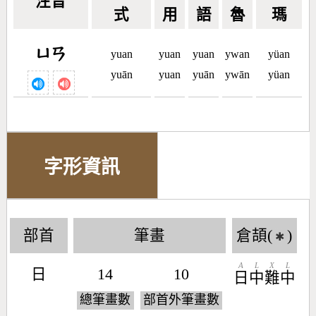
注音
式
用
語
魯
瑪
ㄩㄢ
yuan
yuan
yuan
ywan
yüan
yuān
yuan
yuān
ywān
yüan
字形資訊
部首
筆畫
倉頡(
)
✱
A
L
X
L
日
14
10
日
中
難
中
總筆畫數
部首外筆畫數