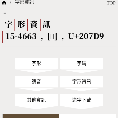
國際字碼相關組織
筆畫查詢
線上教學
倉頡查詢
全字庫授權
轉碼Web Service
個人電腦造字處理工具
問題集
意見回饋
\
字形資訊
TOP
:::
筆順序查詢
部首查詢
熱門查詢統計
字形下載
字
形
資
訊
15-4663 , [𠟙] , U+207D9
CNS查詢
Unicode查詢
Big5查詢
拼音查詢
字形
字碼
符號索引
拼音文字索引
讀音
字形資訊
其他資訊
造字下載