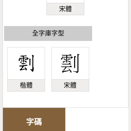
宋體
全字庫字型
楷體
宋體
字碼