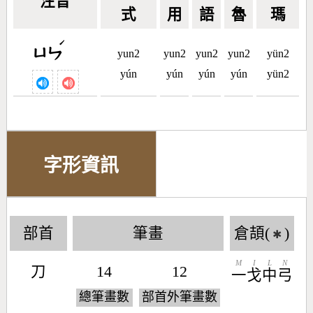
注音
式
用
語
魯
瑪
ˊ
ㄩㄣ
yun2
yun2
yun2
yun2
yün2
yún
yún
yún
yún
yün2
字形資訊
部首
筆畫
倉頡(
)
✱
M
I
L
N
刀
14
12
一
戈
中
弓
總筆畫數
部首外筆畫數