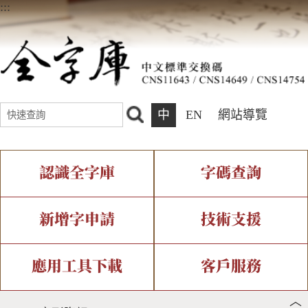
:::
中
EN
網站導覽
認識全字庫
字碼查詢
全字庫介紹
IDS查詢
全字庫現況
部件查詢
新增字申請
技術支援
中文碼介紹
複合查詢
專有名詞介紹
注音查詢
新字申請處理流程
字形即時顯示
造字解決方案
應用工具下載
客戶服務
︿