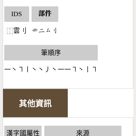
IDS
部件
雲刂
󶇅󶀒󶁗󶁑
⿰
筆順序
一丶㇕丨丶丶丿丶一一㇕丶丨㇕
其他資訊
漢字國屬性
來源