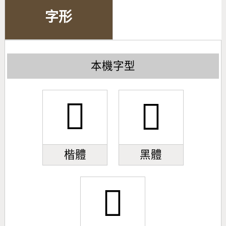
字形
本機字型
𠟙
𠟙
楷體
黑體
𠟙