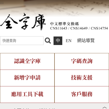
:::
中
EN
網站導覽
認識全字庫
字碼查詢
全字庫介紹
IDS查詢
全字庫現況
部件查詢
新增字申請
技術支援
中文碼介紹
複合查詢
專有名詞介紹
注音查詢
新字申請處理流程
字形即時顯示
造字解決方案
應用工具下載
客戶服務
︿