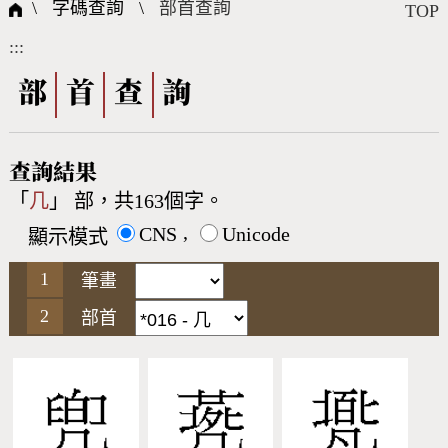
國際字碼相關組織
筆畫查詢
線上教學
倉頡查詢
全字庫授權
轉碼Web Service
個人電腦造字處理工具
問題集
意見回饋
\ 字碼查詢 \
部首查詢
TOP
:::
筆順序查詢
部首查詢
熱門查詢統計
字形下載
部
首
查
詢
CNS查詢
Unicode查詢
查詢結果
「
几
」 部，共163個字。
Big5查詢
拼音查詢
,
CNS
Unicode
顯示模式
符號索引
拼音文字索引
筆畫
部首