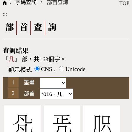
國際字碼相關組織
筆畫查詢
線上教學
倉頡查詢
全字庫授權
轉碼Web Service
個人電腦造字處理工具
問題集
意見回饋
\ 字碼查詢 \
部首查詢
TOP
:::
筆順序查詢
部首查詢
熱門查詢統計
字形下載
部
首
查
詢
CNS查詢
Unicode查詢
查詢結果
「
几
」 部，共163個字。
Big5查詢
拼音查詢
,
CNS
Unicode
顯示模式
符號索引
拼音文字索引
筆畫
部首