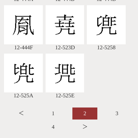
12-444F
12-523D
12-5258
12-525A
12-525E
＜
1
2
3
4
＞