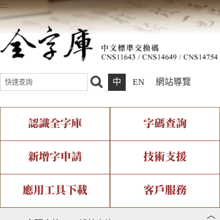
:::
中
EN
網站導覽
認識全字庫
字碼查詢
全字庫介紹
IDS查詢
全字庫現況
部件查詢
新增字申請
技術支援
中文碼介紹
複合查詢
專有名詞介紹
注音查詢
新字申請處理流程
字形即時顯示
造字解決方案
應用工具下載
客戶服務
︿