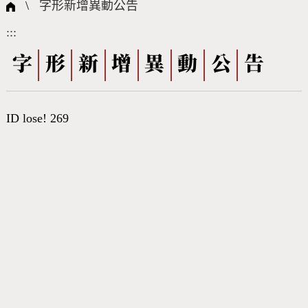
國際字碼相關組織
筆畫查詢
線上教學
倉頡查詢
全字庫授權
轉碼Web Service
個人電腦造字處理工具
問題集
意見回饋
\
字形新增異動公告
:::
筆順序查詢
部首查詢
熱門查詢統計
字形下載
字
形
新
增
異
動
公
告
CNS查詢
Unicode查詢
ID lose! 269
Big5查詢
拼音查詢
符號索引
拼音文字索引