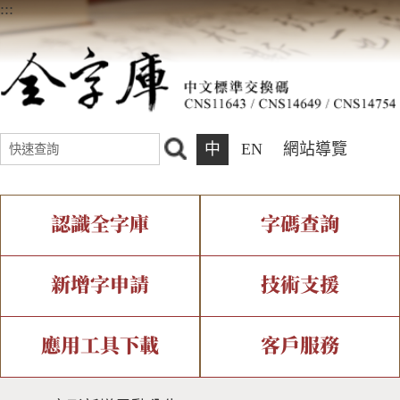
:::
中
EN
網站導覽
認識全字庫
字碼查詢
全字庫介紹
IDS查詢
全字庫現況
部件查詢
新增字申請
技術支援
中文碼介紹
複合查詢
專有名詞介紹
注音查詢
新字申請處理流程
字形即時顯示
造字解決方案
應用工具下載
客戶服務