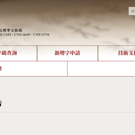
字碼查詢
新增字申請
技術支
決方案
現況
查詢
字形下載
中文碼介紹
全字庫授權
複合查詢
轉碼Web Service
專有名詞介紹
注音查詢
國
務
回饋
熱門查詢統計
查詢
部首查詢
CNS查詢
U
查詢
符號索引
拼音文字索引
告