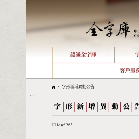
:::
認識全字庫
個人電腦造字處理工具
新字申請處理流程
字形即時顯示
全字庫介紹
IDS查詢
造字解
全字庫
部件
客戶服
問題集
意見
線上教學
倉頡查詢
筆順序
\
字形新增異動公告
:::
Big5查詢
拼音
字
形
新
增
異
動
公
ID lose! 265