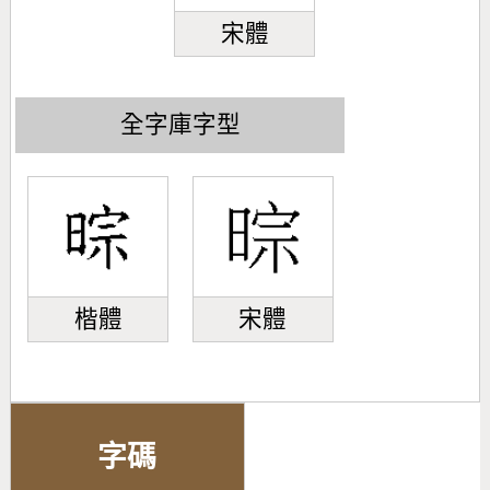
宋體
全字庫字型
楷體
宋體
字碼