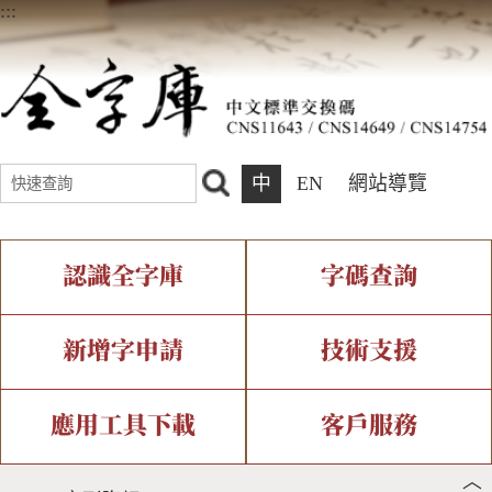
:::
中
EN
網站導覽
認識全字庫
字碼查詢
全字庫介紹
IDS查詢
全字庫現況
部件查詢
新增字申請
技術支援
中文碼介紹
複合查詢
專有名詞介紹
注音查詢
新字申請處理流程
字形即時顯示
造字解決方案
應用工具下載
客戶服務
︿