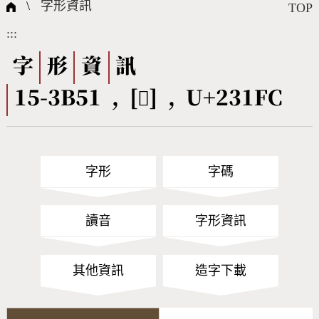
國際字碼相關組織
筆畫查詢
線上教學
倉頡查詢
全字庫授權
轉碼Web Service
個人電腦造字處理工具
問題集
意見回饋
\
字形資訊
TOP
:::
筆順序查詢
部首查詢
熱門查詢統計
字形下載
字
形
資
訊
15-3B51 , [𣇼] , U+231FC
CNS查詢
Unicode查詢
Big5查詢
拼音查詢
字形
字碼
符號索引
拼音文字索引
讀音
字形資訊
其他資訊
造字下載