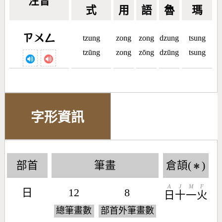
注音
式
用
語
魯
瑪
ㄗㄨㄥ
tzung
zong
zong
dzung
tsung
tzūng
zong
zōng
dzūng
tsung
字形資訊
部首
筆畫
倉頡(
)
✱
A
J
M
F
日
12
8
日
十
一
火
總筆畫數
部首外筆畫數