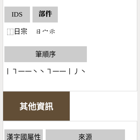
IDS
部件
日宗
󶃐󶂊󶄚
⿰
筆順序
丨㇕一一丶丶㇕一一丨丿丶
其他資訊
漢字國屬性
來源