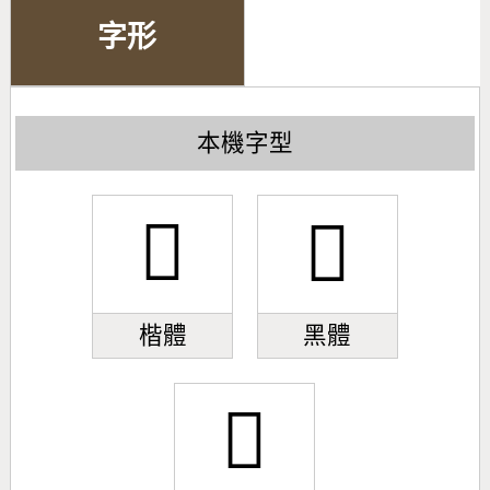
字形
本機字型
𣇼
𣇼
楷體
黑體
𣇼