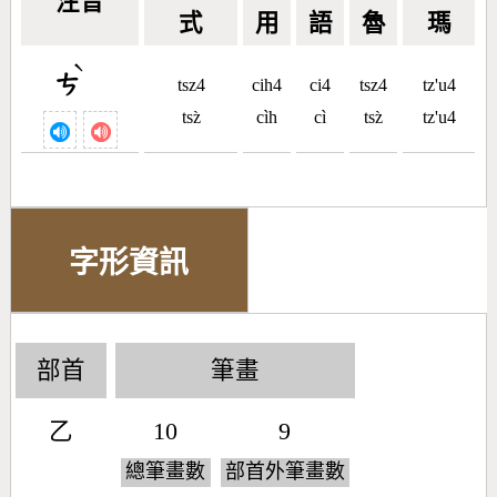
注音
式
用
語
魯
瑪
ˋ
ㄘ
tsz4
cih4
ci4
tsz4
tz'u4
tsz̀
cìh
cì
tsz̀
tz'u4
字形資訊
部首
筆畫
乙
10
9
總筆畫數
部首外筆畫數