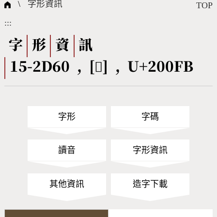
國際字碼相關組織
筆畫查詢
線上教學
倉頡查詢
全字庫授權
轉碼Web Service
個人電腦造字處理工具
問題集
意見回饋
\
字形資訊
TOP
:::
筆順序查詢
部首查詢
熱門查詢統計
字形下載
字
形
資
訊
15-2D60 , [𠃻] , U+200FB
CNS查詢
Unicode查詢
Big5查詢
拼音查詢
字形
字碼
符號索引
拼音文字索引
讀音
字形資訊
其他資訊
造字下載