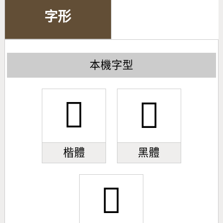
字形
本機字型
𠃻
𠃻
楷體
黑體
𠃻