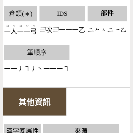
倉頡(
)
IDS
部件
✱
M
O
M
M
N
次
一一一乙
󶀒󶀽󶀮󶀒󶀀󶀇
⿳
⿳
一
人
一
一
弓
筆順序
一一丿㇕丿丶一一一㇕
其他資訊
漢字國屬性
來源