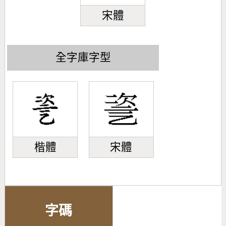
宋體
全字庫字型
楷體
宋體
字碼