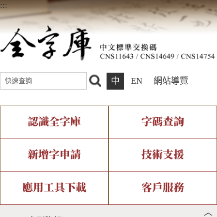
:::
中
EN
網站導覽
認識全字庫
字碼查詢
全字庫介紹
IDS查詢
全字庫現況
部件查詢
新增字申請
技術支援
中文碼介紹
複合查詢
專有名詞介紹
注音查詢
新字申請處理流程
字形即時顯示
造字解決方案
應用工具下載
客戶服務
︿