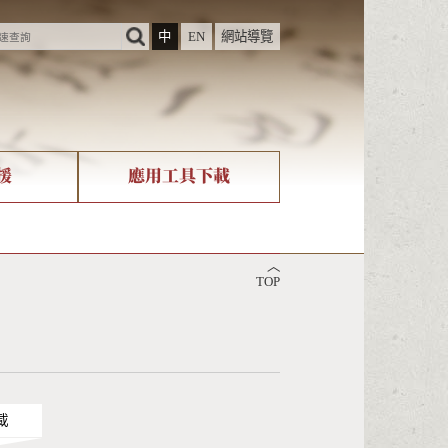
中
EN
網站導覽
援
應用工具下載
際字碼相關組織
筆畫查詢
︿
nicode查詢
TOP
載