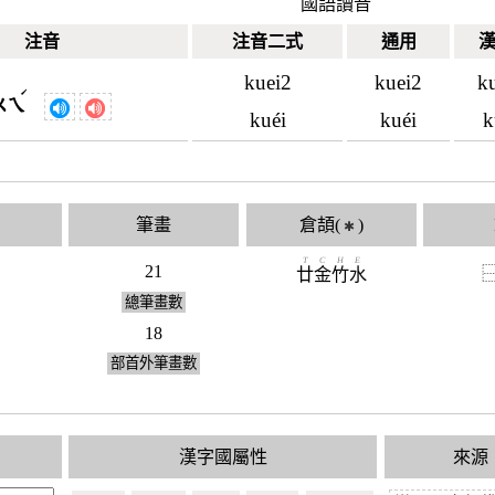
國語讀音
注音
注音二式
通用
kuei2
kuei2
k
ˊ
ㄨㄟ
kuéi
kuéi
k
筆畫
倉頡(
)
✱
T
C
H
E
21
廿
金
竹
水
總筆畫數
18
部首外筆畫數
漢字國屬性
來源