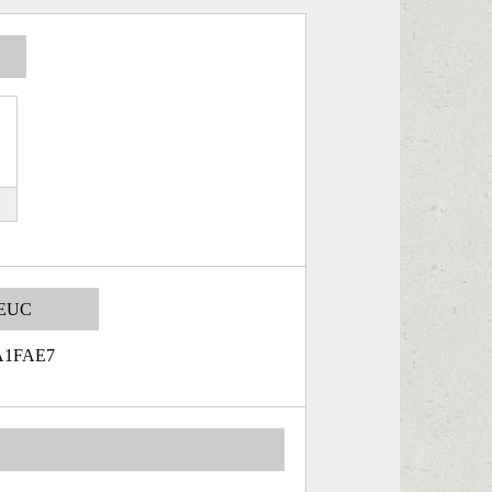
EUC
A1FAE7