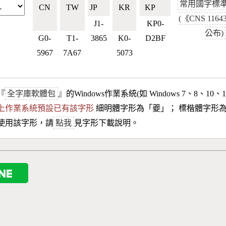
常用國字標
CN
TW
JP🇯🇵
KR
KP🇰🇵
(《CNS 116
🇨🇳
🇹🇼
🇰🇷
J1-
KP0-
公布)
G0-
T1-
3865
K0-
D2BF
5967
7A67
5073
『
全字庫軟體包
』的Windows作業系統(如 Windows 7、8、10、
10以上作業系統預設已有該字形
細明體字形為「
夔
」； 標楷體字形
使用該字形，請
點我
見字形下載說明。