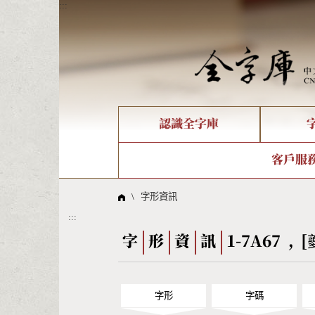
:::
認識全字庫
個人電腦造字處理工具
新字申請處理流程
字形即時顯示
全字庫介紹
IDS查詢
造字解
全字庫
部件
客戶服
問題集
意見
線上教學
倉頡查詢
筆順序
\
字形資訊
:::
Big5查詢
拼音
字
形
資
訊
1-7A67 , [
字形
字碼