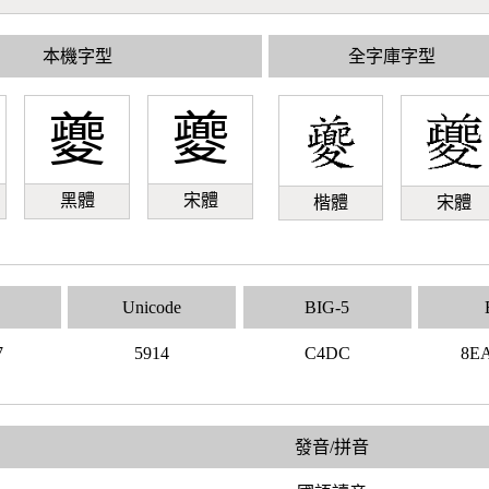
本機字型
全字庫字型
夔
夔
黑體
宋體
楷體
宋體
Unicode
BIG-5
7
5914
C4DC
8E
發音/拼音