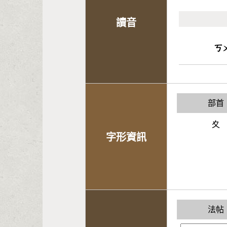
讀音
ㄎ
部首
夊
字形資訊
法帖