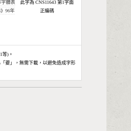
準字體表
此字為 CNS11643 第1字面
43》96年
正編碼
11等)。
為「
夔
」，無需下載，以避免造成字形