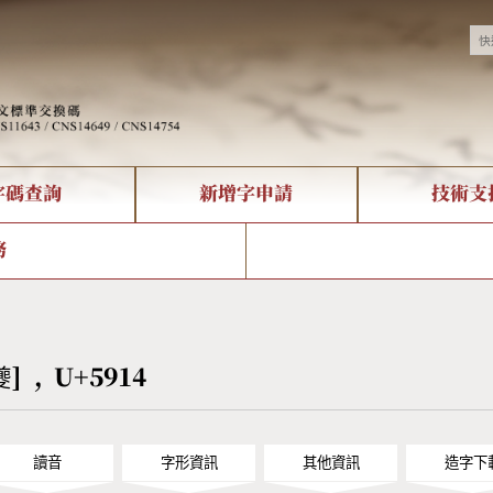
字碼查詢
新增字申請
技術支
決方案
現況
查詢
字形下載
中文碼介紹
全字庫授權
複合查詢
轉碼Web Service
專有名詞介紹
注音查詢
國
務
回饋
熱門查詢統計
查詢
部首查詢
CNS查詢
U
查詢
符號索引
拼音文字索引
夔] , U+5914
讀音
字形資訊
其他資訊
造字下