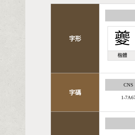
夔
字形
楷體
CNS
字碼
1-7A6