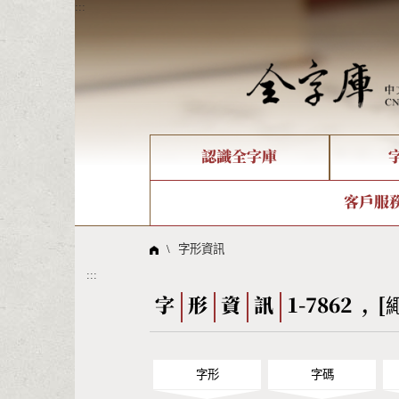
:::
認識全字庫
個人電腦造字處理工具
新字申請處理流程
字形即時顯示
全字庫介紹
IDS查詢
造字解
全字庫
部件
客戶服
問題集
意見
線上教學
倉頡查詢
筆順序
\
字形資訊
:::
Big5查詢
拼音
字
形
資
訊
1-7862 , [
字形
字碼