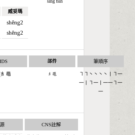
sîng tsîn
威妥瑪
shêng2
shêng2
IDS
部件
筆順序
糹黽
󶆠󶇻
㇕㇕丶丶丶丶丨㇕一
⿰
一丨㇕一丨一一㇕一
一
源
CNS註解