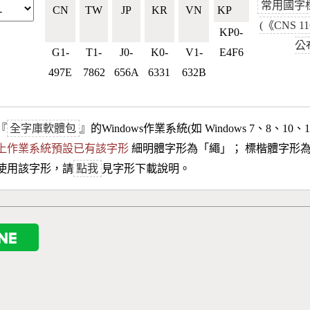
常用國字
CN
TW
JP
KR
VN
KP🇰🇵
(《CNS 1
🇨🇳
🇹🇼
🇯🇵
🇰🇷
🇻🇳
KP0-
公
G1-
T1-
J0-
K0-
V1-
E4F6
497E
7862
656A
6331
632B
『
全字庫軟體包
』的Windows作業系統(如 Windows 7、8、10、
10以上作業系統預設已有該字形
細明體字形為「
繩
」； 標楷體字形
使用該字形，請
點我
見字形下載說明。