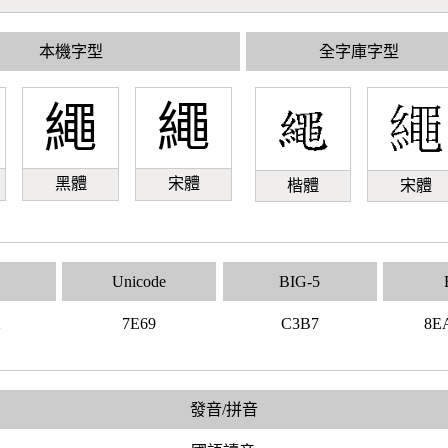
本機字型
全字庫字型
繩
繩
黑體
宋體
楷體
宋體
Unicode
BIG-5
2
7E69
C3B7
8E
發音/拼音