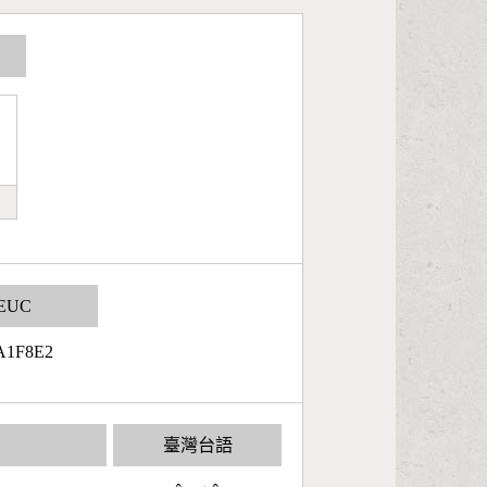
EUC
A1F8E2
臺灣台語