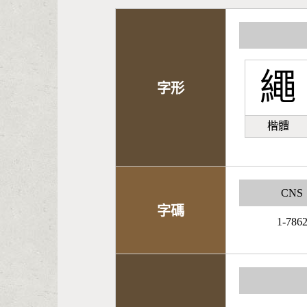
繩
字形
楷體
CNS
字碼
1-786