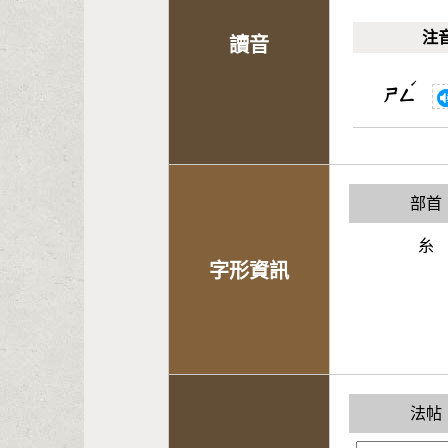
注
讀音
ˊ
ㄕㄥ
部首
糸
字形資訊
法帖