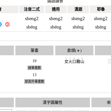
國語讀音
音
注音二式
通用
漢語
耶魯
sheng2
sheng2
sheng2
sheng2
shéng
shéng
shéng
shéng
筆畫
倉頡(
)
✱
V
F
R
X
U
19
女
火
口
難
山
總筆畫數
13
部首外筆畫數
漢字國屬性
來