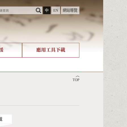
中
EN
網站導覽
援
應用工具下載
際字碼相關組織
筆畫查詢
︿
nicode查詢
TOP
載