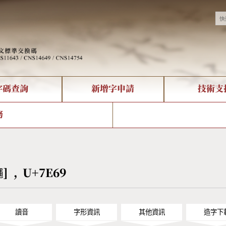
字碼查詢
新增字申請
技術支
決方案
現況
查詢
字形下載
中文碼介紹
全字庫授權
複合查詢
轉碼Web Service
專有名詞介紹
注音查詢
國
務
回饋
熱門查詢統計
查詢
部首查詢
CNS查詢
U
查詢
符號索引
拼音文字索引
繩] , U+7E69
讀音
字形資訊
其他資訊
造字下