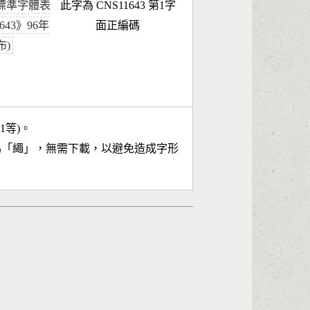
標準字體表
此字為 CNS11643 第1字
1643》96年
面正編碼
布)
11等)。
為「
繩
」，無需下載，以避免造成字形