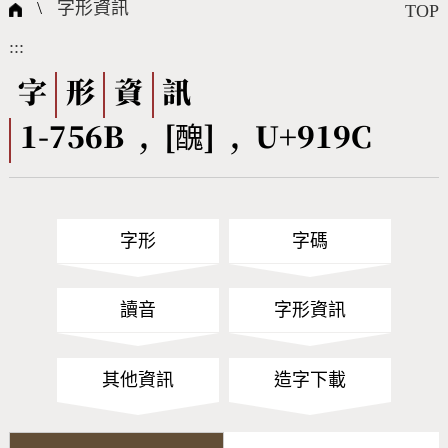
國際字碼相關組織
筆畫查詢
線上教學
倉頡查詢
全字庫授權
轉碼Web Service
個人電腦造字處理工具
問題集
意見回饋
\
字形資訊
TOP
:::
筆順序查詢
部首查詢
熱門查詢統計
字形下載
字
形
資
訊
1-756B , [醜] , U+919C
CNS查詢
Unicode查詢
Big5查詢
拼音查詢
字形
字碼
符號索引
拼音文字索引
讀音
字形資訊
其他資訊
造字下載