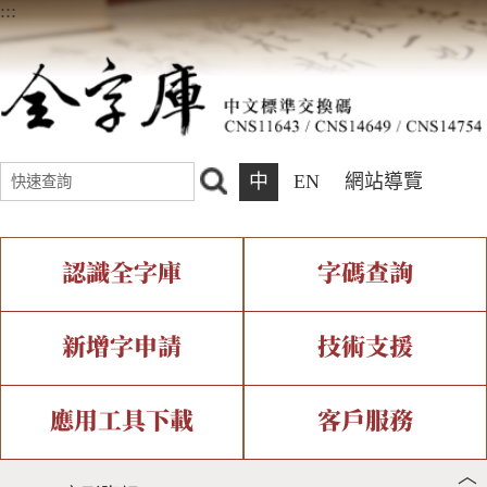
:::
中
EN
網站導覽
認識全字庫
字碼查詢
全字庫介紹
IDS查詢
全字庫現況
部件查詢
新增字申請
技術支援
中文碼介紹
複合查詢
專有名詞介紹
注音查詢
新字申請處理流程
字形即時顯示
造字解決方案
應用工具下載
客戶服務
︿