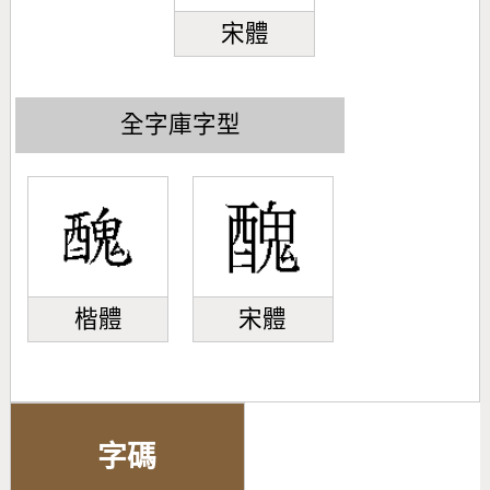
宋體
全字庫字型
楷體
宋體
字碼