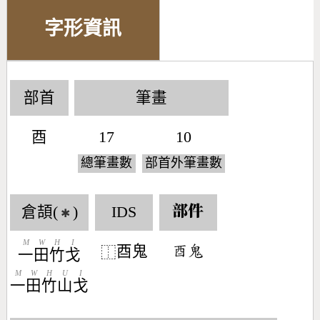
字形資訊
部首
筆畫
酉
17
10
總筆畫數
部首外筆畫數
倉頡(
)
IDS
部件
✱
M
W
H
I
酉鬼
󶆨󶇫
⿰
一
田
竹
戈
M
W
H
U
I
一
田
竹
山
戈