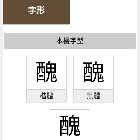
字形
本機字型
醜
醜
楷體
黑體
醜