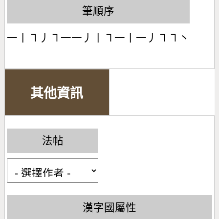
筆順序
一丨㇕丿㇕一一丿丨㇕一丨一丿㇕㇕丶
其他資訊
法帖
漢字國屬性