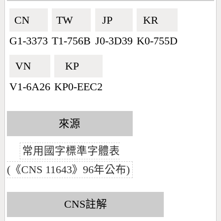
CN🇨🇳
TW🇹🇼
JP🇯🇵
KR🇰🇷
G1-3373
T1-756B
J0-3D39
K0-755D
VN🇻🇳
KP🇰🇵
V1-6A26
KP0-EEC2
來源
常用國字標準字體表
(《CNS 11643》96年公布)
CNS註解