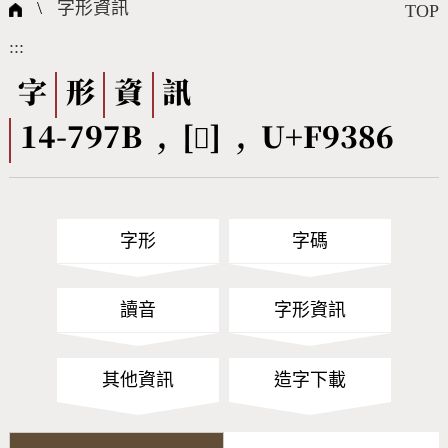
國際字碼相關組織
筆畫查詢
線上教學
倉頡查詢
全字庫授權
轉碼Web Service
個人電腦造字處理工具
問題集
意見回饋
\
字形資訊
TOP
:::
筆順序查詢
部首查詢
熱門查詢統計
字形下載
字
形
資
訊
14-797B , [󹎆] , U+F9386
CNS查詢
Unicode查詢
Big5查詢
拼音查詢
字形
字碼
符號索引
拼音文字索引
讀音
字形資訊
其他資訊
造字下載