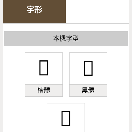
字形
本機字型
󹎆
󹎆
楷體
黑體
󹎆