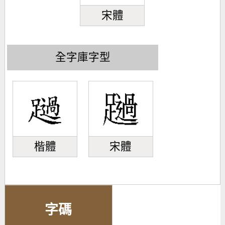
宋體
全字庫字型
楷體
宋體
字碼