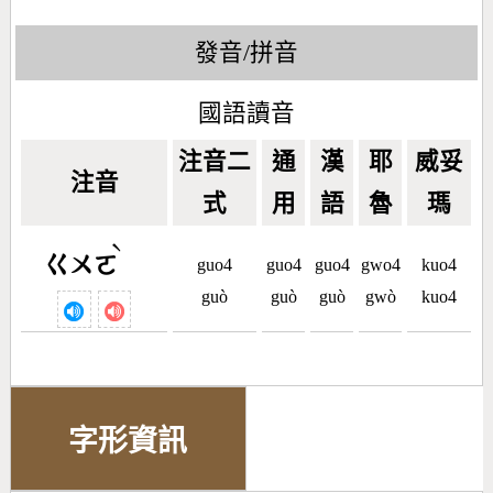
發音/拼音
國語讀音
注音二
通
漢
耶
威妥
注音
式
用
語
魯
瑪
ˋ
ㄍㄨㄛ
guo4
guo4
guo4
gwo4
kuo4
guò
guò
guò
gwò
kuo4
字形資訊