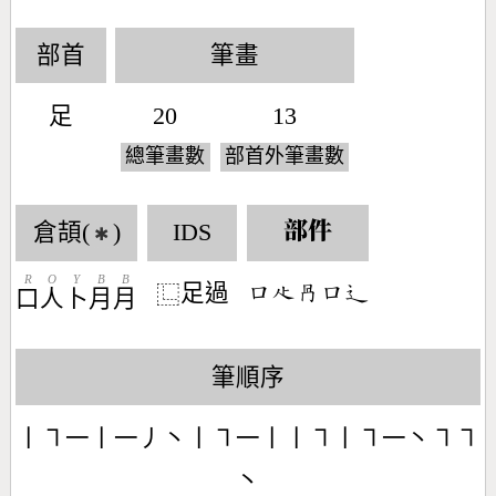
部首
筆畫
足
20
13
總筆畫數
部首外筆畫數
倉頡(
)
IDS
部件
✱
R
O
Y
B
B
足過
󶁶󶃎󶅻󶁶󶃼
⿺
口
人
卜
月
月
筆順序
丨㇕一丨一丿丶丨㇕一丨丨㇕丨㇕一丶㇕㇕
丶