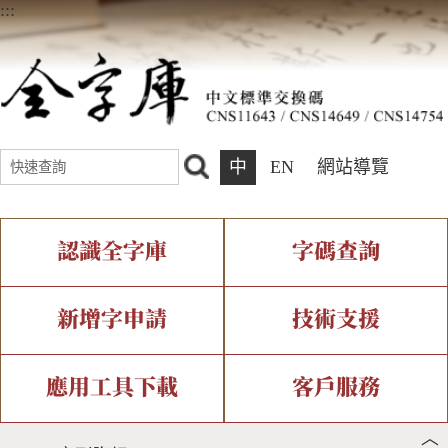
:::
中
EN
網站導覽
認識全字庫
字碼查詢
全字庫介紹
IDS查詢
全字庫現況
部件查詢
新增字申請
技術支援
中文碼介紹
複合查詢
專有名詞介紹
注音查詢
新字申請處理流程
字形即時顯示
造字解決方案
應用工具下載
客戶服務
︿