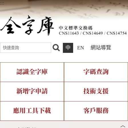
:::
中
EN
網站導覽
認識全字庫
字碼查詢
全字庫介紹
IDS查詢
全字庫現況
部件查詢
新增字申請
技術支援
中文碼介紹
複合查詢
專有名詞介紹
注音查詢
新字申請處理流程
字形即時顯示
造字解決方案
應用工具下載
客戶服務
︿