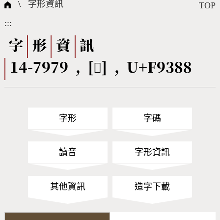
國際字碼相關組織
筆畫查詢
線上教學
倉頡查詢
全字庫授權
轉碼Web Service
個人電腦造字處理工具
問題集
意見回饋
\
字形資訊
TOP
:::
筆順序查詢
部首查詢
熱門查詢統計
字形下載
字
形
資
訊
14-7979 , [󹎈] , U+F9388
CNS查詢
Unicode查詢
Big5查詢
拼音查詢
字形
字碼
符號索引
拼音文字索引
讀音
字形資訊
其他資訊
造字下載