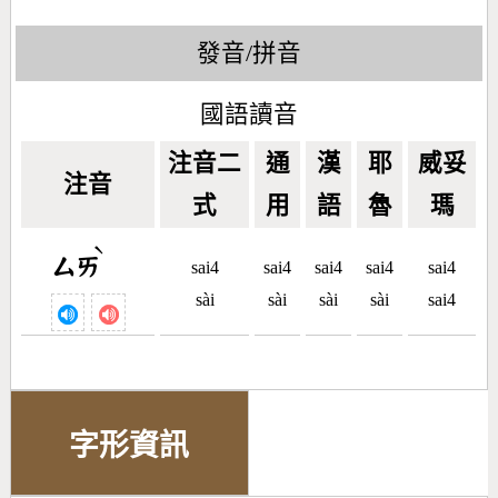
發音/拼音
國語讀音
注音二
通
漢
耶
威妥
注音
式
用
語
魯
瑪
ˋ
ㄙㄞ
sai4
sai4
sai4
sai4
sai4
sài
sài
sài
sài
sai4
字形資訊