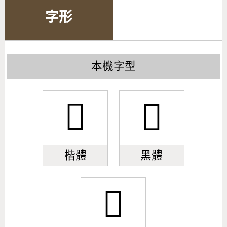
字形
本機字型
󹎈
󹎈
楷體
黑體
󹎈