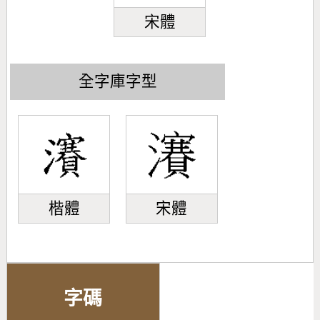
宋體
全字庫字型
楷體
宋體
字碼