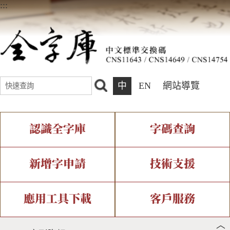
:::
中
EN
網站導覽
認識全字庫
字碼查詢
全字庫介紹
IDS查詢
全字庫現況
部件查詢
新增字申請
技術支援
中文碼介紹
複合查詢
專有名詞介紹
注音查詢
新字申請處理流程
字形即時顯示
造字解決方案
應用工具下載
客戶服務
︿