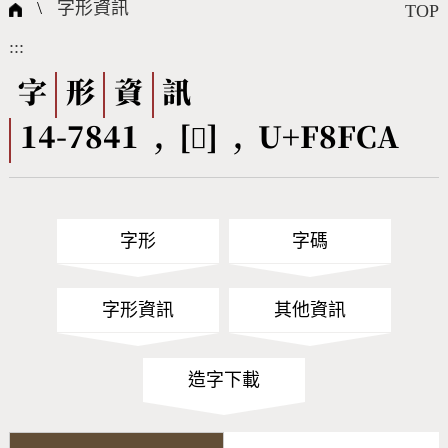
國際字碼相關組織
筆畫查詢
線上教學
倉頡查詢
全字庫授權
轉碼Web Service
個人電腦造字處理工具
問題集
意見回饋
\
字形資訊
TOP
:::
筆順序查詢
部首查詢
熱門查詢統計
字形下載
字
形
資
訊
14-7841 , [󸿊] , U+F8FCA
CNS查詢
Unicode查詢
Big5查詢
拼音查詢
字形
字碼
符號索引
拼音文字索引
字形資訊
其他資訊
造字下載