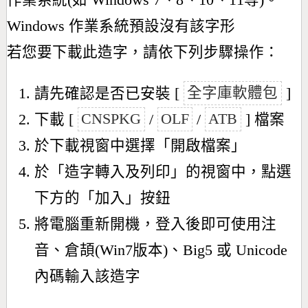
作業系統(如 Windows 7、8、10、11等)。
Windows 作業系統預設沒有該字形
若您要下載此造字，請依下列步驟操作：
請先確認是否已安裝 [
全字庫軟體包
]
下載 [
CNSPKG
/
OLF
/
ATB
] 檔案
於下載視窗中選擇「開啟檔案」
於「造字轉入及列印」的視窗中，點選
下方的「加入」按鈕
將電腦重新開機，登入後即可使用注
音、倉頡(Win7版本)、Big5 或 Unicode
內碼輸入該造字