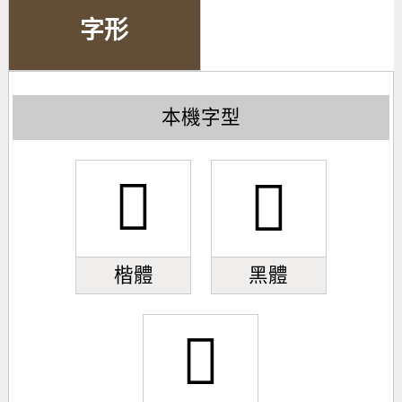
字形
本機字型
󸿊
󸿊
楷體
黑體
󸿊