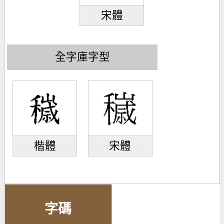
宋體
全字庫字型
楷體
宋體
字碼