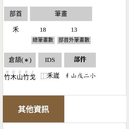
部首
筆畫
禾
18
13
總筆畫數
部首外筆畫數
倉頡(
)
IDS
部件
✱
H
D
U
H
I
禾𡻕
󶅅󶁸󶄦󶀒󶂞
⿰
竹
木
山
竹
戈
其他資訊