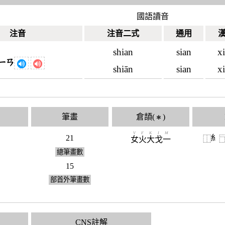
國語讀音
注音
注音二式
通用
shian
sian
x
ㄧㄢ
shiān
sian
x
筆畫
倉頡(
)
✱
V
F
K
I
M
21
糹
⿰
女
火
大
戈
一
總筆畫數
15
部首外筆畫數
CNS註解