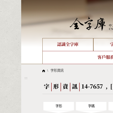
:::
認識全字庫
個人電腦造字處理工具
新字申請處理流程
字形即時顯示
全字庫介紹
IDS查詢
造字解
全字庫
部件
客戶服
問題集
意見
線上教學
倉頡查詢
筆順序
\
字形資訊
:::
Big5查詢
拼音
字
形
資
訊
14-7657 , 
字形
字碼