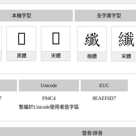
本機字型
全字庫字型
󹓄
󹓄
黑體
宋體
楷體
宋體
Unicode
EUC
7
F94C4
8EAEF6D7
暫編於Unicode使用者造字區
發音/拼音