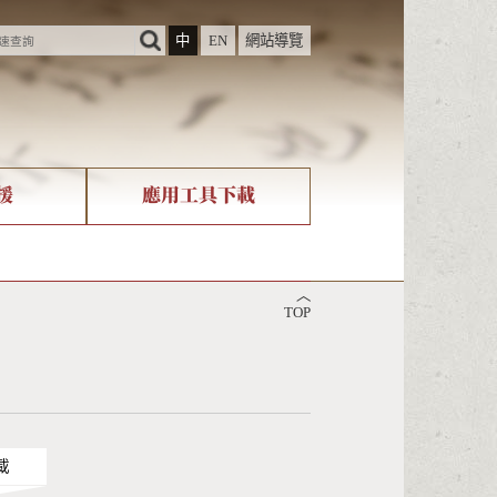
中
EN
網站導覽
援
應用工具下載
際字碼相關組織
筆畫查詢
︿
nicode查詢
TOP
載