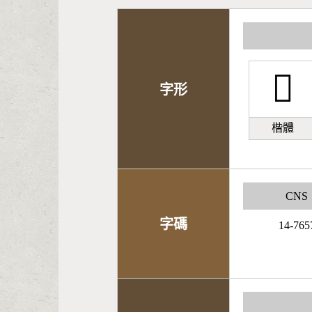
󹓄
字形
楷體
CNS
字碼
14-765