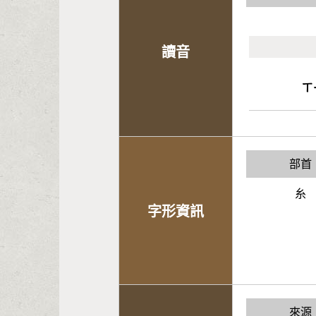
讀音
ㄒ
部首
糸
字形資訊
來源