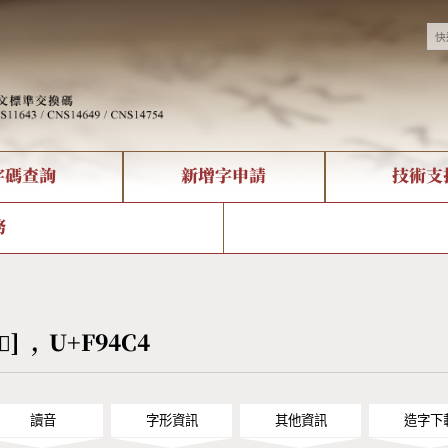
字碼查詢
新增字申請
技術支
決方案
現況
查詢
字形下載
中文碼介紹
全字庫授權
複合查詢
轉碼Web Service
專有名詞介紹
注音查詢
國
務
回饋
熱門查詢統計
查詢
部首查詢
CNS查詢
U
查詢
符號索引
拼音文字索引
[󹓄] , U+F94C4
讀音
字形資訊
其他資訊
造字下