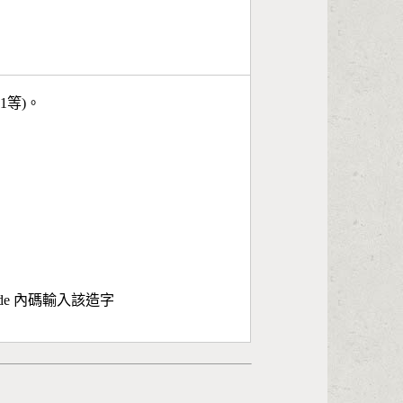
11等)。
ode 內碼輸入該造字