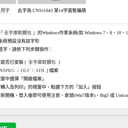
政用字
此字為 CNS11643 第14字面暫編碼
『
全字庫軟體包
』的Windows作業系統(如 Windows 7、8、10、
作業系統預設沒有該字形
造字，請依下列步驟操作：
是否已安裝 [
全字庫軟體包
]
NSPKG
/
OLF
/
ATB
] 檔案
視窗中選擇「開啟檔案」
字轉入及列印」的視窗中，點選下方的「加入」按鈕
新開機，登入後即可使用注音、倉頡(Win7版本)、Big5 或 Unic