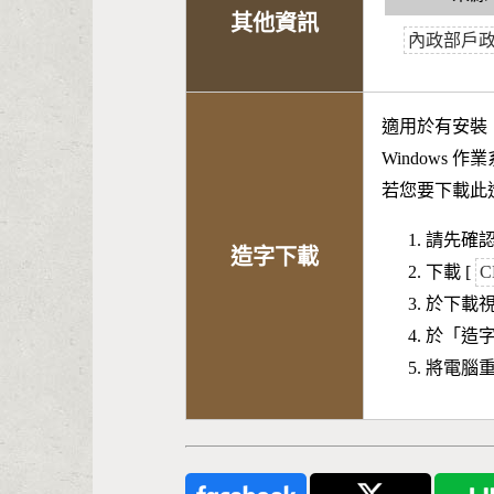
其他資訊
內政部戶
適用於有安裝
Windows 
若您要下載此
請先確認
造字下載
下載 [
C
於下載
於「造
將電腦重