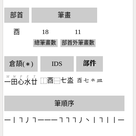
部首
筆畫
酉
18
11
總筆畫數
部首外筆畫數
倉頡(
)
IDS
部件
✱
M
W
P
E
T
酉
七泴
󶆨󶀝󶄓󶄰
⿰
⿱
一
田
心
水
廿
筆順序
一丨㇕丿㇕一一一㇕㇕㇕丿丶丨㇕丨丨一