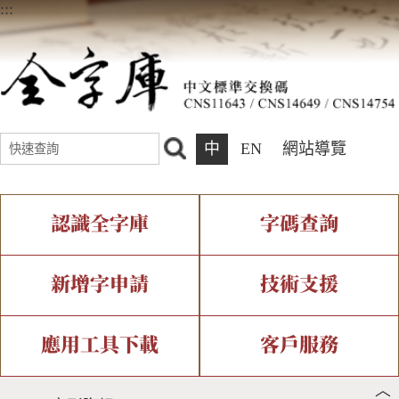
:::
中
EN
網站導覽
認識全字庫
字碼查詢
全字庫介紹
IDS查詢
全字庫現況
部件查詢
新增字申請
技術支援
中文碼介紹
複合查詢
專有名詞介紹
注音查詢
新字申請處理流程
字形即時顯示
造字解決方案
應用工具下載
客戶服務
︿