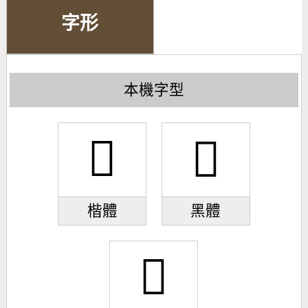
字形
本機字型
󹓝
󹓝
楷體
黑體
󹓝