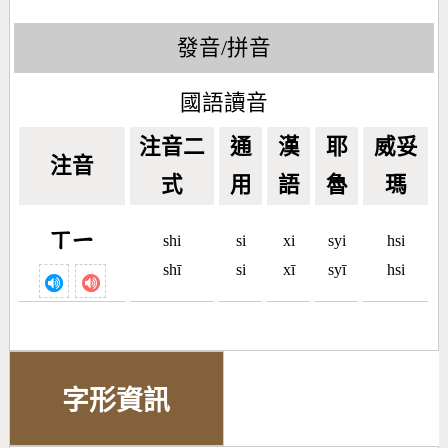
發音/拼音
國語讀音
注音二
通
漢
耶
威妥
注音
式
用
語
魯
瑪
ㄒㄧ
shi
si
xi
syi
hsi
shī
si
xī
syī
hsi
字形資訊