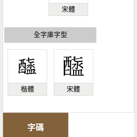
宋體
全字庫字型
楷體
宋體
字碼