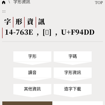
國際字碼相關組織
筆畫查詢
線上教學
倉頡查詢
全字庫授權
轉碼Web Service
個人電腦造字處理工具
問題集
意見回饋
\
字形資訊
TOP
:::
筆順序查詢
部首查詢
熱門查詢統計
字形下載
字
形
資
訊
14-763E , [󹓝] , U+F94DD
CNS查詢
Unicode查詢
Big5查詢
拼音查詢
字形
字碼
符號索引
拼音文字索引
讀音
字形資訊
其他資訊
造字下載