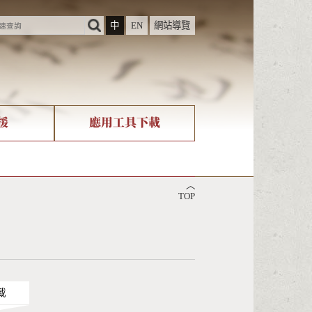
中
EN
網站導覽
援
應用工具下載
際字碼相關組織
筆畫查詢
︿
nicode查詢
TOP
載