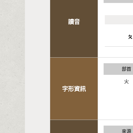
讀音
ㄆ
部首
火
字形資訊
來源