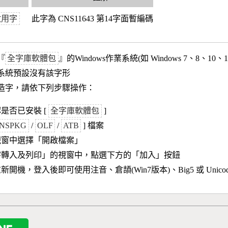
政用字
此字為 CNS11643 第14字面暫編碼
『
全字庫軟體包
』的Windows作業系統(如 Windows 7、8、10、
作業系統預設沒有該字形
造字，請依下列步驟操作：
是否已安裝 [
全字庫軟體包
]
NSPKG
/
OLF
/
ATB
] 檔案
視窗中選擇「開啟檔案」
字轉入及列印」的視窗中，點選下方的「加入」按鈕
新開機，登入後即可使用注音、倉頡(Win7版本)、Big5 或 Unic