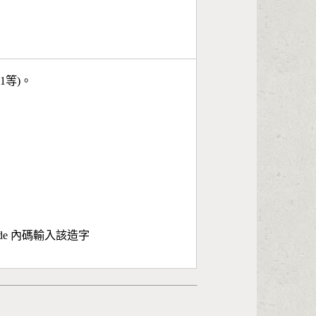
11等)。
ode 內碼輸入該造字