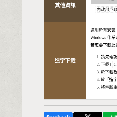
其他資訊
內政部戶
適用於有安裝
Windows 
若您要下載此
請先確認
造字下載
下載 [
C
於下載
於「造
將電腦重