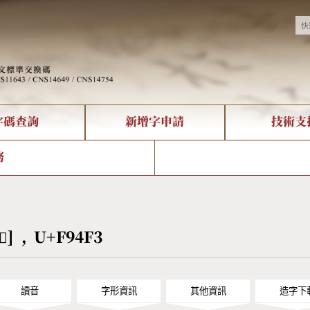
字碼查詢
新增字申請
技術支
決方案
現況
查詢
字形下載
中文碼介紹
全字庫授權
複合查詢
轉碼Web Service
專有名詞介紹
注音查詢
國
務
回饋
熱門查詢統計
查詢
部首查詢
CNS查詢
U
查詢
符號索引
拼音文字索引
󹓳] , U+F94F3
讀音
字形資訊
其他資訊
造字下