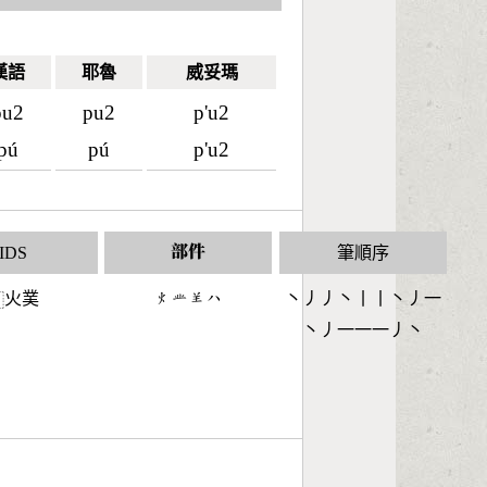
漢語
耶魯
威妥瑪
pu2
pu2
p'u2
pú
pú
p'u2
IDS
部件
筆順序
火菐
󶃹󶄹󶆖󶀰
丶丿丿丶丨丨丶丿一
⿰
丶丿一一一丿丶