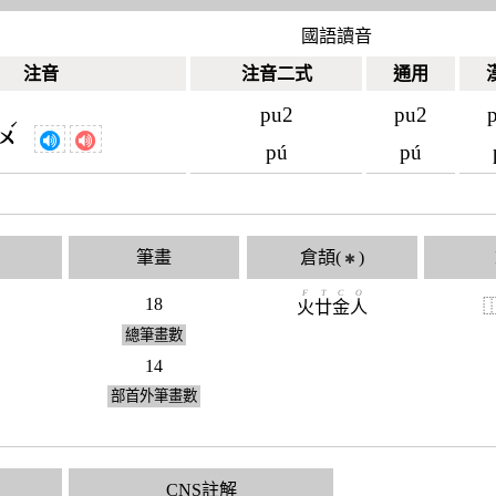
國語讀音
注音
注音二式
通用
pu2
pu2
ˊ
ㄨ
pú
pú
筆畫
倉頡(
)
✱
F
T
C
O
18
火
廿
金
人
總筆畫數
14
部首外筆畫數
CNS註解