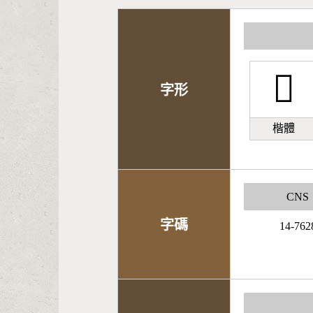
󹓳
字形
楷體
CNS
字碼
14-762