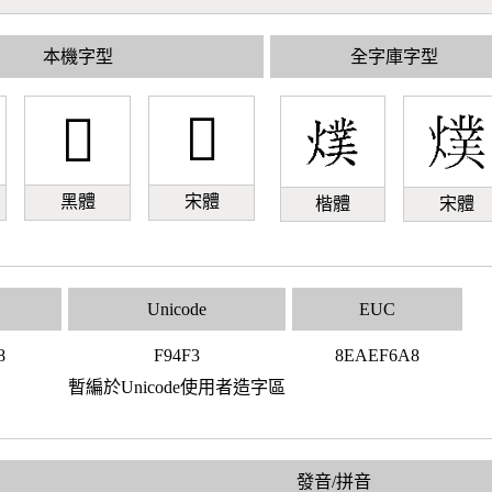
本機字型
全字庫字型
󹓳
󹓳
黑體
宋體
楷體
宋體
Unicode
EUC
8
F94F3
8EAEF6A8
暫編於Unicode使用者造字區
發音/拼音