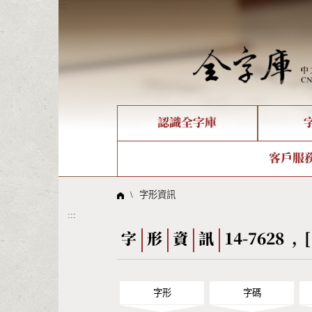
:::
認識全字庫
個人電腦造字處理工具
新字申請處理流程
字形即時顯示
全字庫介紹
IDS查詢
造字解
全字庫
部件
客戶服
問題集
意見
線上教學
倉頡查詢
筆順序
\
字形資訊
:::
Big5查詢
拼音
字
形
資
訊
14-7628 , [
字形
字碼