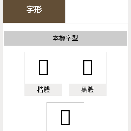
字形
本機字型
󹕢
󹕢
楷體
黑體
󹕢