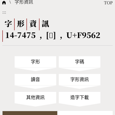
國際字碼相關組織
筆畫查詢
線上教學
倉頡查詢
全字庫授權
轉碼Web Service
個人電腦造字處理工具
問題集
意見回饋
\
字形資訊
TOP
:::
筆順序查詢
部首查詢
熱門查詢統計
字形下載
字
形
資
訊
14-7475 , [󹕢] , U+F9562
CNS查詢
Unicode查詢
Big5查詢
拼音查詢
字形
字碼
符號索引
拼音文字索引
讀音
字形資訊
其他資訊
造字下載