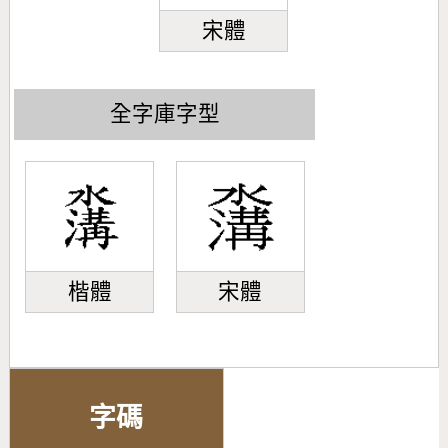
宋體
全字庫字型
楷體
宋體
字碼