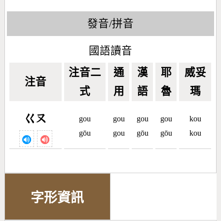
發音/拼音
國語讀音
注音二
通
漢
耶
威妥
注音
式
用
語
魯
瑪
ㄍㄡ
gou
gou
gou
gou
kou
gōu
gou
gōu
gōu
kou
字形資訊