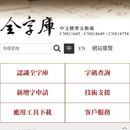
:::
中
EN
網站導覽
認識全字庫
字碼查詢
全字庫介紹
IDS查詢
全字庫現況
部件查詢
新增字申請
技術支援
中文碼介紹
複合查詢
專有名詞介紹
注音查詢
新字申請處理流程
字形即時顯示
造字解決方案
應用工具下載
客戶服務
︿