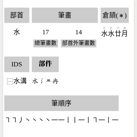
部首
筆畫
倉頡(
)
✱
E
E
T
B
水
17
14
水
水
廿
月
總筆畫數
部首外筆畫數
IDS
部件
水溝
󶄒󶄔󶄗󶄵
⿱
筆順序
㇕㇕丿丶丶丶丶一一丨丨一丨㇕一丨一