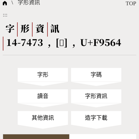
國際字碼相關組織
筆畫查詢
線上教學
倉頡查詢
全字庫授權
轉碼Web Service
個人電腦造字處理工具
問題集
意見回饋
\
字形資訊
TOP
:::
筆順序查詢
部首查詢
熱門查詢統計
字形下載
字
形
資
訊
14-7473 , [󹕤] , U+F9564
CNS查詢
Unicode查詢
Big5查詢
拼音查詢
字形
字碼
符號索引
拼音文字索引
讀音
字形資訊
其他資訊
造字下載