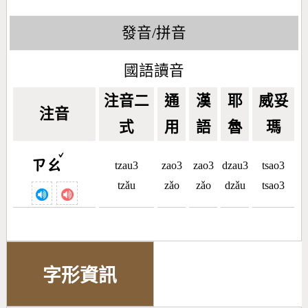
發音/拼音
國語讀音
注音二
通
漢
耶
威妥
注音
式
用
語
魯
瑪
ˇ
ㄗㄠ
tzau3
zao3
zao3
dzau3
tsao3
tzǎu
zǎo
zǎo
dzǎu
tsao3
字形資訊