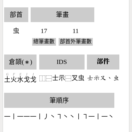
部首
筆畫
虫
17
11
總筆畫數
部首外筆畫數
倉頡(
)
IDS
部件
✱
G
F
E
I
I
士示
叉虫
󶁤󶄚󶁓󶀅󶅶
⿰
⿱
⿱
土
火
水
戈
戈
筆順序
一丨一一一丨丿丶㇕丶丶丨㇕一丨一丶