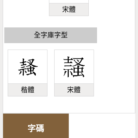
宋體
全字庫字型
楷體
宋體
字碼