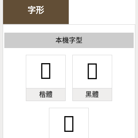
字形
本機字型
󹕤
󹕤
楷體
黑體
󹕤