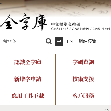
:::
中
EN
網站導覽
認識全字庫
字碼查詢
全字庫介紹
IDS查詢
全字庫現況
部件查詢
新增字申請
技術支援
中文碼介紹
複合查詢
專有名詞介紹
注音查詢
新字申請處理流程
字形即時顯示
造字解決方案
應用工具下載
客戶服務
︿