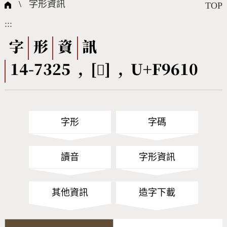
國際字碼相關組織
筆畫查詢
線上教學
倉頡查詢
全字庫授權
轉碼Web Service
個人電腦造字處理工具
問題集
意見回饋
\
字形資訊
TOP
:::
筆順序查詢
部首查詢
熱門查詢統計
字形下載
字
形
資
訊
14-7325 , [󹘐] , U+F9610
CNS查詢
Unicode查詢
Big5查詢
拼音查詢
字形
字碼
符號索引
拼音文字索引
讀音
字形資訊
其他資訊
造字下載