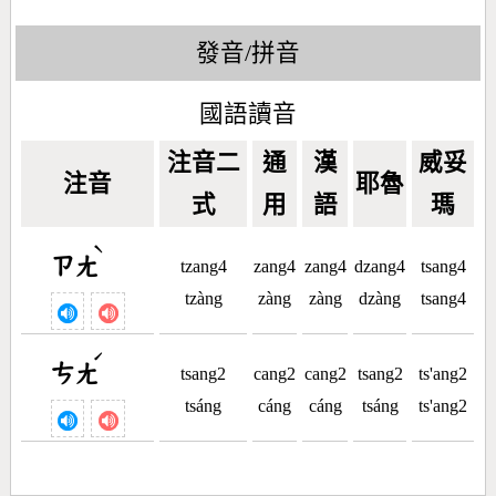
發音/拼音
國語讀音
注音二
通
漢
威妥
注音
耶魯
式
用
語
瑪
ˋ
ㄗㄤ
tzang4
zang4
zang4
dzang4
tsang4
tzàng
zàng
zàng
dzàng
tsang4
ˊ
ㄘㄤ
tsang2
cang2
cang2
tsang2
ts'ang2
tsáng
cáng
cáng
tsáng
ts'ang2