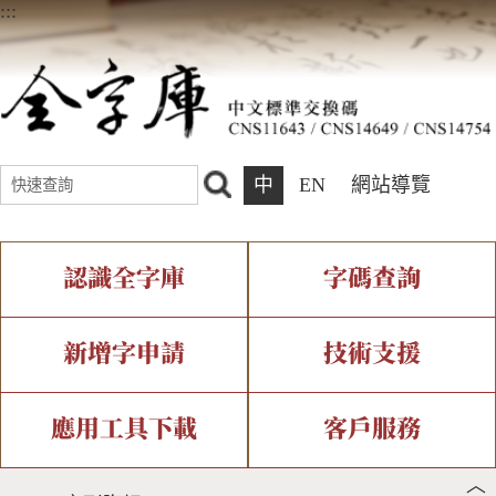
:::
中
EN
網站導覽
認識全字庫
字碼查詢
全字庫介紹
IDS查詢
全字庫現況
部件查詢
新增字申請
技術支援
中文碼介紹
複合查詢
專有名詞介紹
注音查詢
新字申請處理流程
字形即時顯示
造字解決方案
應用工具下載
客戶服務
︿