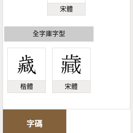
宋體
全字庫字型
楷體
宋體
字碼