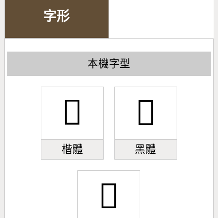
字形
本機字型
󹘐
󹘐
楷體
黑體
󹘐