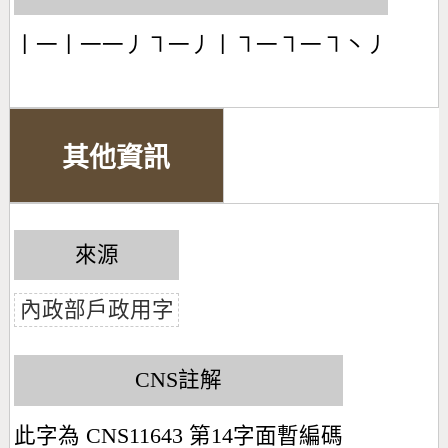
丨一丨一一丿㇕一丿丨㇕一㇕一㇕丶丿
其他資訊
來源
內政部戶政用字
CNS註解
此字為 CNS11643 第14字面暫編碼