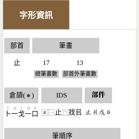
字形資訊
部首
筆畫
止
17
13
總筆畫數
部首外筆畫數
倉頡(
)
IDS
部件
✱
Y
M
I
M
R
止
戕㠯
󶃍󶄉󶄦󶅀
〾
⿱
⿵
卜
一
戈
一
口
筆順序