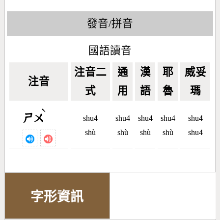
發音/拼音
國語讀音
注音二
通
漢
耶
威妥
注音
式
用
語
魯
瑪
ˋ
ㄕㄨ
shu4
shu4
shu4
shu4
shu4
shù
shù
shù
shù
shu4
字形資訊