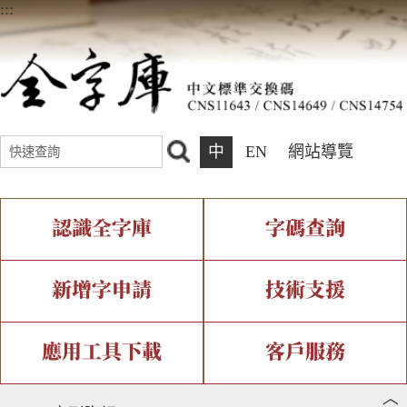
:::
中
EN
網站導覽
認識全字庫
字碼查詢
全字庫介紹
IDS查詢
全字庫現況
部件查詢
新增字申請
技術支援
中文碼介紹
複合查詢
專有名詞介紹
注音查詢
新字申請處理流程
字形即時顯示
造字解決方案
應用工具下載
客戶服務
︿