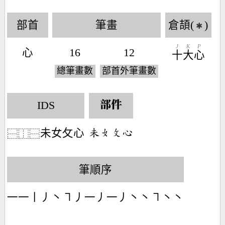
部首
筆畫
倉頡(
)
✱
J
K
P
心
16
12
十
大
心
總筆畫數
部首外筆畫數
IDS
部件
未女攵心
󶄘󶂛󶃜󶄀
⿱
⿰
⿱
筆順序
一一丨丿丶㇕丿一丿一丿丶丶㇕丶丶