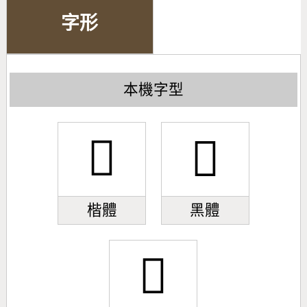
字形
本機字型
󹚓
󹚓
楷體
黑體
󹚓