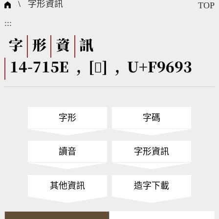
國際字碼相關組織
筆畫查詢
線上教學
倉頡查詢
全字庫授權
轉碼Web Service
個人電腦造字處理工具
問題集
意見回饋
\
字形資訊
TOP
:::
筆順序查詢
部首查詢
熱門查詢統計
字形下載
字
形
資
訊
14-715E , [󹚓] , U+F9693
CNS查詢
Unicode查詢
Big5查詢
拼音查詢
字形
字碼
符號索引
拼音文字索引
讀音
字形資訊
其他資訊
造字下載