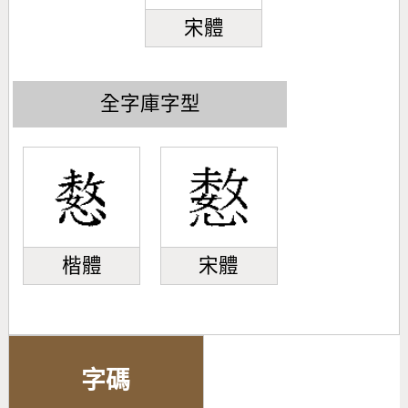
宋體
全字庫字型
楷體
宋體
字碼