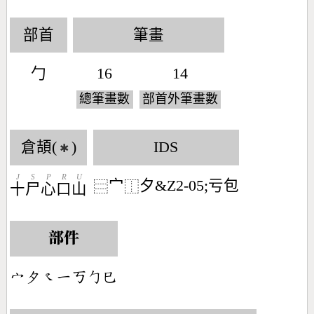
部首
筆畫
勹
16
14
總筆畫數
部首外筆畫數
倉頡(
)
IDS
✱
J
S
P
R
U
宀
夕&Z2-05;亏包
⿳
⿰
十
尸
心
口
山
部件
󶂊󶂆󶁕󶀀󶀠󶀿󶂐