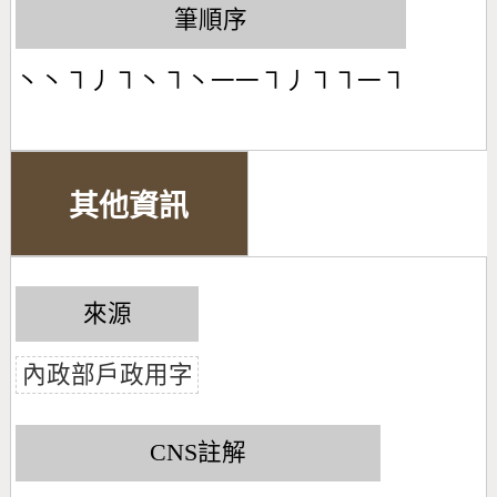
筆順序
丶丶㇕丿㇕丶㇕丶一一㇕丿㇕㇕一㇕
其他資訊
來源
內政部戶政用字
CNS註解