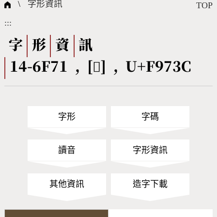
國際字碼相關組織
筆畫查詢
線上教學
倉頡查詢
全字庫授權
轉碼Web Service
個人電腦造字處理工具
問題集
意見回饋
\
字形資訊
TOP
:::
筆順序查詢
部首查詢
熱門查詢統計
字形下載
字
形
資
訊
14-6F71 , [󹜼] , U+F973C
CNS查詢
Unicode查詢
Big5查詢
拼音查詢
字形
字碼
符號索引
拼音文字索引
讀音
字形資訊
其他資訊
造字下載