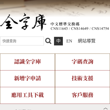
:::
中
EN
網站導覽
認識全字庫
字碼查詢
全字庫介紹
IDS查詢
全字庫現況
部件查詢
新增字申請
技術支援
中文碼介紹
複合查詢
專有名詞介紹
注音查詢
新字申請處理流程
字形即時顯示
造字解決方案
應用工具下載
客戶服務
︿