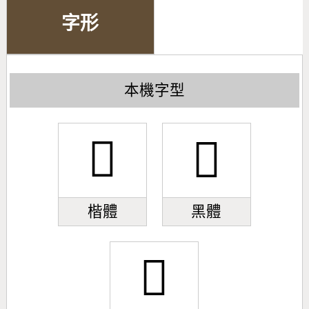
字形
本機字型
󹜼
󹜼
楷體
黑體
󹜼