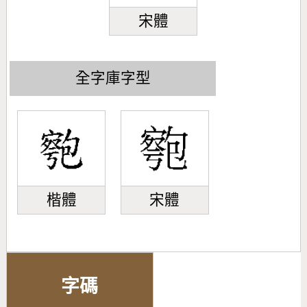
宋體
全字庫字型
楷體
宋體
字碼