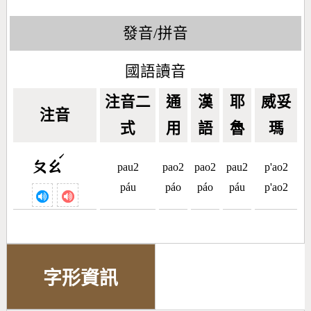
發音/拼音
國語讀音
注音二
通
漢
耶
威妥
注音
式
用
語
魯
瑪
ˊ
ㄆㄠ
pau2
pao2
pao2
pau2
p'ao2
páu
páo
páo
páu
p'ao2
字形資訊