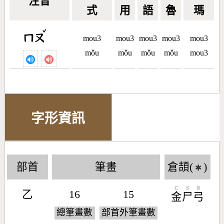
注音
式
用
語
魯
瑪
ˇ
ㄇㄡ
mou3
mou3
mou3
mou3
mou3
mǒu
mǒu
mǒu
mǒu
mou3
字形資訊
部首
筆畫
倉頡(
)
✱
C
S
N
乙
16
15
金
尸
弓
總筆畫數
部首外筆畫數