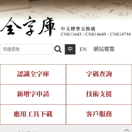
:::
中
EN
網站導覽
認識全字庫
字碼查詢
全字庫介紹
IDS查詢
全字庫現況
部件查詢
新增字申請
技術支援
中文碼介紹
複合查詢
專有名詞介紹
注音查詢
新字申請處理流程
字形即時顯示
造字解決方案
應用工具下載
客戶服務
︿