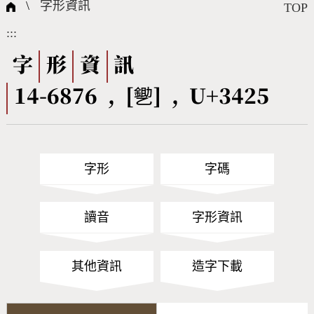
國際字碼相關組織
筆畫查詢
線上教學
倉頡查詢
全字庫授權
轉碼Web Service
個人電腦造字處理工具
問題集
意見回饋
\
字形資訊
TOP
:::
筆順序查詢
部首查詢
熱門查詢統計
字形下載
字
形
資
訊
14-6876 , [㐥] , U+3425
CNS查詢
Unicode查詢
Big5查詢
拼音查詢
字形
字碼
符號索引
拼音文字索引
讀音
字形資訊
其他資訊
造字下載