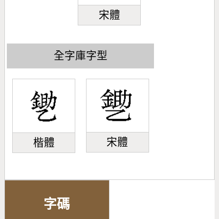
宋體
全字庫字型
宋體
楷體
字碼