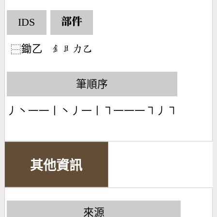
IDS
部件
鋤乙
󶇕󶄫󶁒󶀇
⿱
筆順序
丿丶一一丨丶丿一丨㇕一一一㇕丿㇕
其他資訊
來源