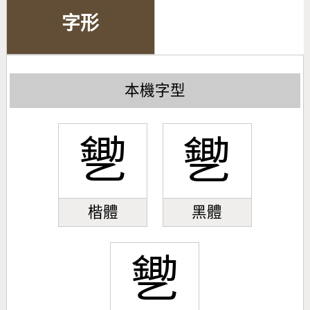
字形
本機字型
㐥
㐥
楷體
黑體
㐥