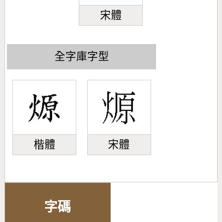
宋體
全字庫字型
楷體
宋體
字碼