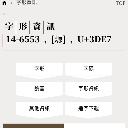
國際字碼相關組織
筆畫查詢
線上教學
倉頡查詢
全字庫授權
轉碼Web Service
個人電腦造字處理工具
問題集
意見回饋
\
字形資訊
TOP
:::
筆順序查詢
部首查詢
熱門查詢統計
字形下載
字
形
資
訊
14-6553 , [㷧] , U+3DE7
CNS查詢
Unicode查詢
Big5查詢
拼音查詢
字形
字碼
符號索引
拼音文字索引
讀音
字形資訊
其他資訊
造字下載