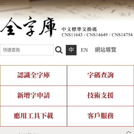
:::
中
EN
網站導覽
認識全字庫
字碼查詢
全字庫介紹
IDS查詢
全字庫現況
部件查詢
新增字申請
技術支援
中文碼介紹
複合查詢
專有名詞介紹
注音查詢
新字申請處理流程
字形即時顯示
造字解決方案
應用工具下載
客戶服務
︿