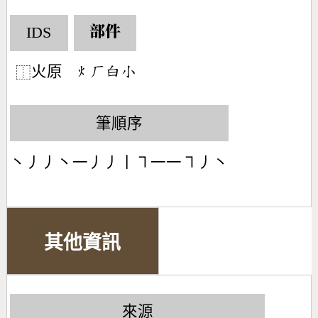
IDS
部件
火原
󶃹󶀕󶅊󶂞
⿰
筆順序
丶丿丿丶一丿丿丨㇕一一㇕丿丶
其他資訊
來源