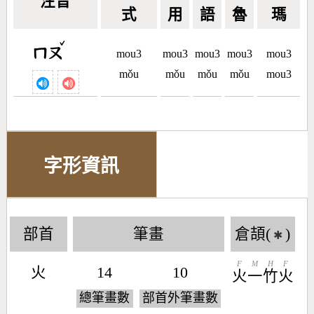
注音
式
用
語
魯
瑪
ˇ
ㄇㄡ
mou3
mou3
mou3
mou3
mou3
mǒu
mǒu
mǒu
mǒu
mou3
字形資訊
部首
筆畫
倉頡(
)
✱
F
M
H
F
火
14
10
火
一
竹
火
總筆畫數
部首外筆畫數