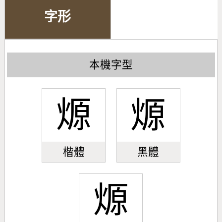
字形
本機字型
㷧
㷧
楷體
黑體
㷧