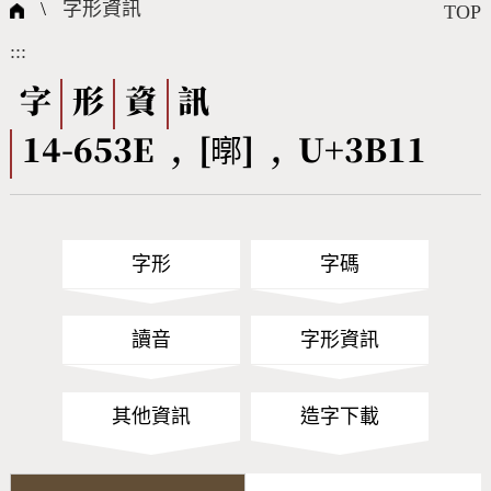
國際字碼相關組織
筆畫查詢
線上教學
倉頡查詢
全字庫授權
轉碼Web Service
個人電腦造字處理工具
問題集
意見回饋
\
字形資訊
TOP
:::
筆順序查詢
部首查詢
熱門查詢統計
字形下載
字
形
資
訊
14-653E , [㬑] , U+3B11
CNS查詢
Unicode查詢
Big5查詢
拼音查詢
字形
字碼
符號索引
拼音文字索引
讀音
字形資訊
其他資訊
造字下載