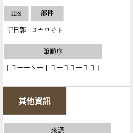
IDS
部件
日郭
󶃐󶁂󶁶󶂢󶂥
⿰
筆順序
丨㇕一一丶一丨㇕一㇕㇕一㇕㇕丨
其他資訊
來源