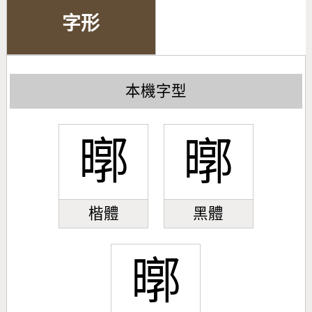
字形
本機字型
㬑
㬑
楷體
黑體
㬑