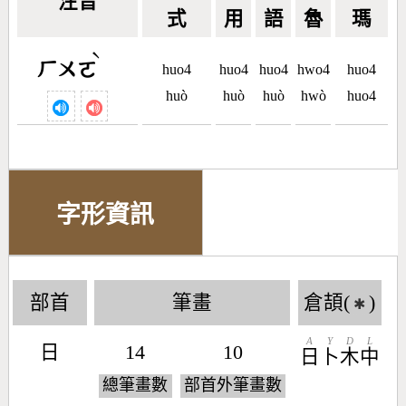
注音
式
用
語
魯
瑪
ˋ
ㄏㄨㄛ
huo4
huo4
huo4
hwo4
huo4
huò
huò
huò
hwò
huo4
字形資訊
部首
筆畫
倉頡(
)
✱
A
Y
D
L
日
14
10
日
卜
木
中
總筆畫數
部首外筆畫數