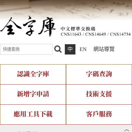
:::
中
EN
網站導覽
認識全字庫
字碼查詢
全字庫介紹
IDS查詢
全字庫現況
部件查詢
新增字申請
技術支援
中文碼介紹
複合查詢
專有名詞介紹
注音查詢
新字申請處理流程
字形即時顯示
造字解決方案
應用工具下載
客戶服務
︿