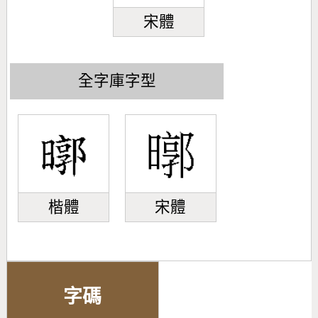
宋體
全字庫字型
楷體
宋體
字碼