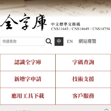
:::
中
EN
網站導覽
認識全字庫
字碼查詢
全字庫介紹
IDS查詢
全字庫現況
部件查詢
新增字申請
技術支援
中文碼介紹
複合查詢
專有名詞介紹
注音查詢
新字申請處理流程
字形即時顯示
造字解決方案
應用工具下載
客戶服務
︿