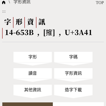
國際字碼相關組織
筆畫查詢
線上教學
倉頡查詢
全字庫授權
轉碼Web Service
個人電腦造字處理工具
問題集
意見回饋
\
字形資訊
TOP
:::
筆順序查詢
部首查詢
熱門查詢統計
字形下載
字
形
資
訊
14-653B , [㩁] , U+3A41
CNS查詢
Unicode查詢
Big5查詢
拼音查詢
字形
字碼
符號索引
拼音文字索引
讀音
字形資訊
其他資訊
造字下載