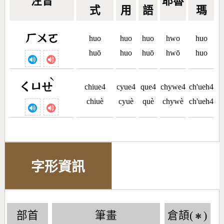
注音
耶魯
式
用
語
瑪
ㄏㄨㄛ
huo
huo
huo
hwo
huo
huō
huo
huō
hwō
huo
ˋ
ㄑㄩㄝ
chiue4
cyue4
que4
chywe4
ch'ueh4
chiuè
cyuè
què
chywè
ch'ueh4
字形資訊
部首
筆畫
倉頡(
)
✱