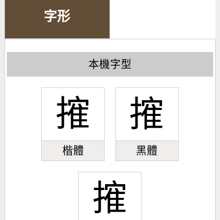
字形
本機字型
㩁
㩁
楷體
黑體
㩁