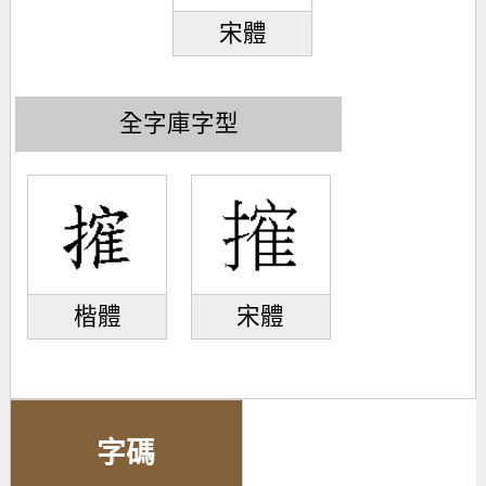
宋體
全字庫字型
楷體
宋體
字碼