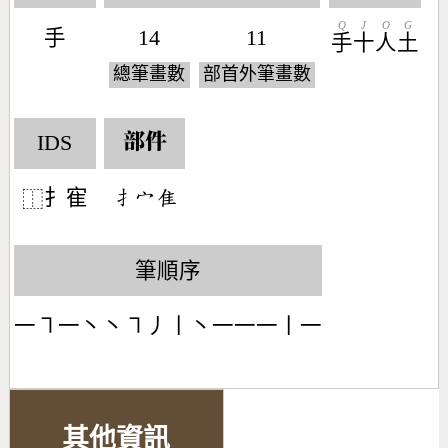
Q
J
O
G
手
14
11
手
十
人
土
總筆畫數
部首外筆畫數
IDS
部件
扌寉
󶃛󶂊󶇒
⿰
筆順序
一㇕一丶丶㇕丿丨丶一一一丨一
其他資訊