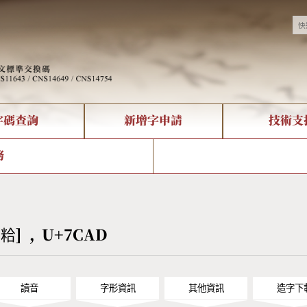
字碼查詢
新增字申請
技術支
決方案
現況
查詢
字形下載
中文碼介紹
全字庫授權
複合查詢
轉碼Web Service
專有名詞介紹
注音查詢
國
務
回饋
熱門查詢統計
查詢
部首查詢
CNS查詢
U
查詢
符號索引
拼音文字索引
 [粭] , U+7CAD
讀音
字形資訊
其他資訊
造字下