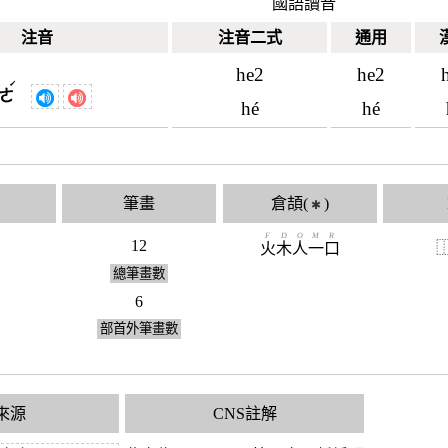
國語讀音
注音
注音二式
通用
he2
he2
ˊ
ㄜ
hé
hé
筆畫
倉頡(
)
✱
F
D
O
M
R
12
火
木
人
一
口
總筆畫數
6
部首外筆畫數
來源
CNS註解