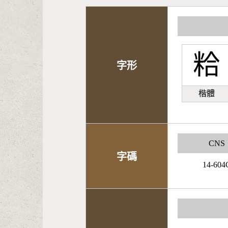
粭
字形
楷體
CNS
字碼
14-604