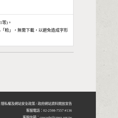
11等)。
為「
粭
」，無需下載，以避免造成字形
隱私權及網站安全政策
/
政府網站資料開放宣告
客服電話：
02-2598-7557 #136
客服信箱：
cnscode@cmex.org.tw