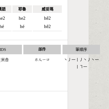
漢語
耶魯
威妥瑪
he2
he2
hê2
hé
hé
hê2
IDS
部件
筆順序
米合
󶆔󶀬󶀀󶁶
丶丿一丨丿丶丿丶一
⿰
丨㇕一