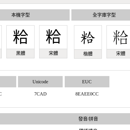
本機字型
全字庫字型
粭
粭
黑體
宋體
宋體
楷體
Unicode
EUC
C
7CAD
8EAEE0CC
發音/拼音