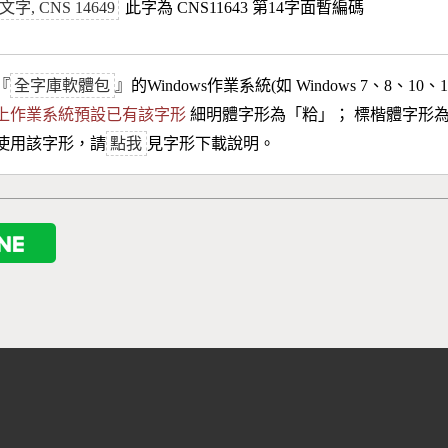
, CNS 14649
此字為 CNS11643 第14字面暫編碼
『
全字庫軟體包
』的Windows作業系統(如 Windows 7、8、10、
10以上作業系統預設已有該字形
細明體字形為「
粭
」； 標楷體字形
使用該字形，請
點我
見字形下載說明。