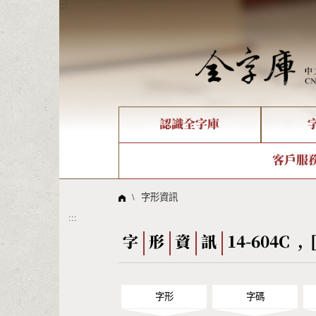
:::
認識全字庫
個人電腦造字處理工具
新字申請處理流程
字形即時顯示
全字庫介紹
IDS查詢
造字解
全字庫
部件
客戶服
問題集
意見
線上教學
倉頡查詢
筆順序
\
字形資訊
:::
Big5查詢
拼音
字
形
資
訊
14-604C ,
字形
字碼