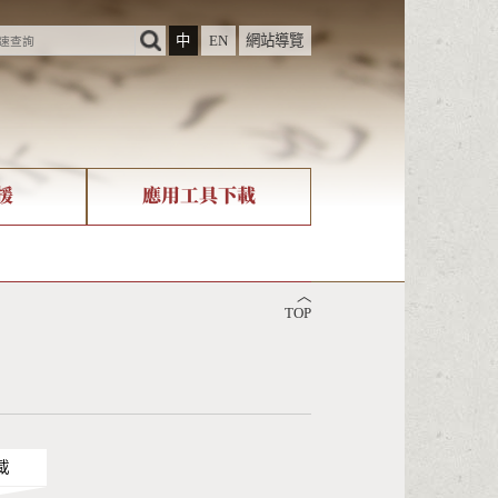
中
EN
網站導覽
援
應用工具下載
際字碼相關組織
筆畫查詢
︿
nicode查詢
TOP
載