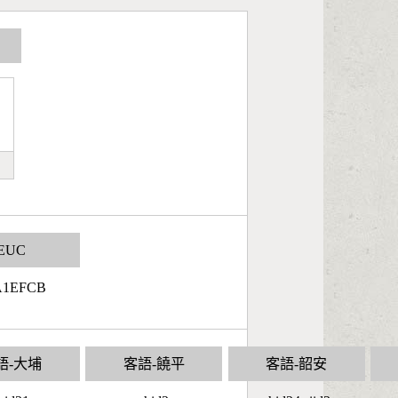
EUC
A1EFCB
語-大埔
客語-饒平
客語-韶安