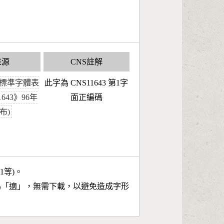
來源
CNS註解
標準字體表
此字為 CNS11643 第1字
1643》96年
面正編碼
布)
11等)。
為「
適
」，無需下載，以避免造成字形