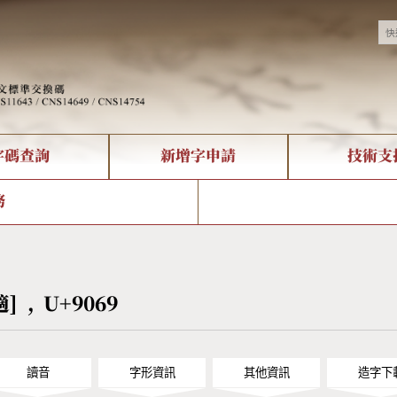
字碼查詢
新增字申請
技術支
決方案
現況
查詢
字形下載
中文碼介紹
全字庫授權
複合查詢
轉碼Web Service
專有名詞介紹
注音查詢
國
務
回饋
熱門查詢統計
查詢
部首查詢
CNS查詢
U
查詢
符號索引
拼音文字索引
適] , U+9069
讀音
字形資訊
其他資訊
造字下