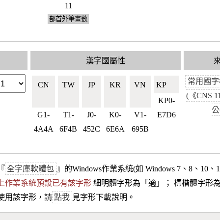
11
部首外筆畫數
漢字國屬性
常用國字
CN
TW
JP
KR
VN
KP🇰🇵
(《CNS 1
🇨🇳
🇹🇼
🇯🇵
🇰🇷
🇻🇳
KP0-
公
G1-
T1-
J0-
K0-
V1-
E7D6
4A4A
6F4B
452C
6E6A
695B
『
全字庫軟體包
』的Windows作業系統(如 Windows 7、8、10、
10以上作業系統預設已有該字形
細明體字形為「
適
」； 標楷體字形
使用該字形，請
點我
見字形下載說明。