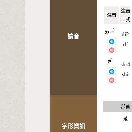
注音
注音
二式
ˊ
ㄉㄧ
di2
讀音
dí
ˋ
ㄕ
shr4
shr̀
部首
辵
字形資訊