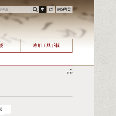
中
EN
網站導覽
援
應用工具下載
際字碼相關組織
筆畫查詢
︿
nicode查詢
TOP
載