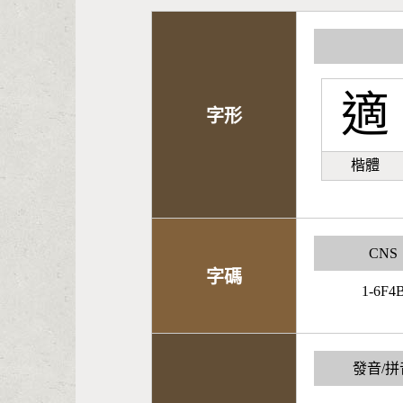
適
字形
楷體
CNS
字碼
1-6F4
發音/拼