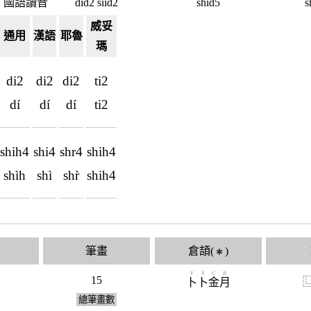
國語讀音
did2 siid2
shid5
s
威妥
通用
漢語
耶魯
瑪
di2
di2
di2
ti2
dí
dí
dí
ti2
shih4
shi4
shr4
shih4
shìh
shì
shr̀
shih4
筆畫
倉頡(
)
✱
Y
Y
C
B
15
卜
卜
金
月
總筆畫數