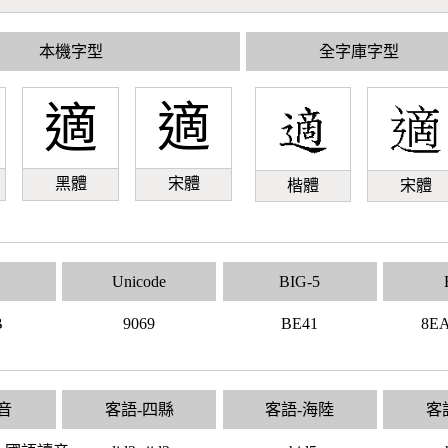
本機字型
全字庫字型
適
適
黑體
宋體
楷體
宋體
Unicode
BIG-5
B
9069
BE41
8E
音
客語-四縣
客語-海陸
客