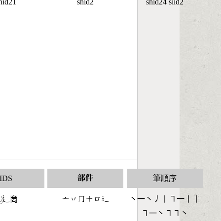
hid21
shid2
shid24 siid2
IDS
部件
筆順序
辶啇
󶁂󶁅󶀦󶀓󶁶󶃼
丶一丶丿丨㇕一丨丨
⿺
㇕一丶㇕㇕丶