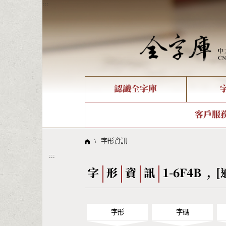
:::
認識全字庫
個人電腦造字處理工具
新字申請處理流程
字形即時顯示
全字庫介紹
IDS查詢
造字解
全字庫
部件
客戶服
問題集
意見
線上教學
倉頡查詢
筆順序
\
字形資訊
:::
Big5查詢
拼音
字
形
資
訊
1-6F4B , [
字形
字碼