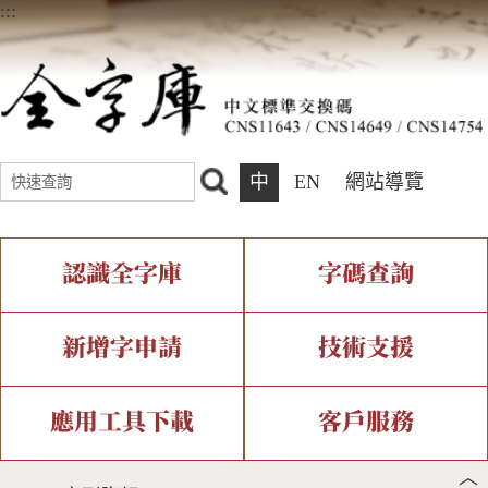
:::
中
EN
網站導覽
認識全字庫
字碼查詢
全字庫介紹
IDS查詢
全字庫現況
部件查詢
新增字申請
技術支援
中文碼介紹
複合查詢
專有名詞介紹
注音查詢
新字申請處理流程
字形即時顯示
造字解決方案
應用工具下載
客戶服務
︿