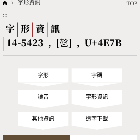
國際字碼相關組織
筆畫查詢
線上教學
倉頡查詢
全字庫授權
轉碼Web Service
個人電腦造字處理工具
問題集
意見回饋
\
字形資訊
TOP
:::
筆順序查詢
部首查詢
熱門查詢統計
字形下載
字
形
資
訊
14-5423 , [乻] , U+4E7B
CNS查詢
Unicode查詢
Big5查詢
拼音查詢
字形
字碼
符號索引
拼音文字索引
讀音
字形資訊
其他資訊
造字下載