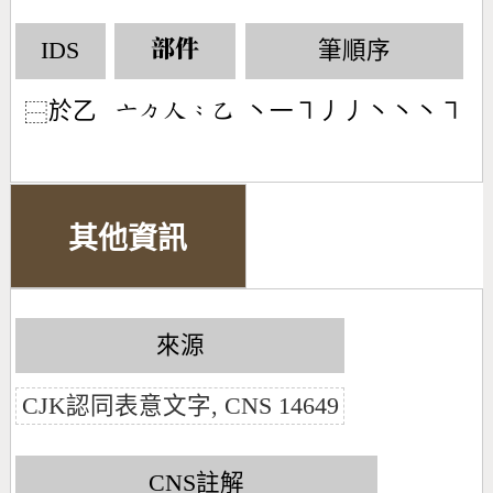
IDS
筆順序
部件
於乙
丶一㇕丿丿丶丶丶㇕
󶁂󶀼󶀬󶁆󶀇
⿱
其他資訊
來源
CJK認同表意文字, CNS 14649
CNS註解