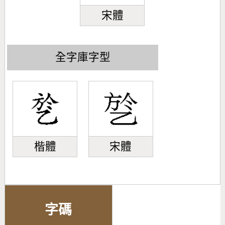
宋體
全字庫字型
楷體
宋體
字碼