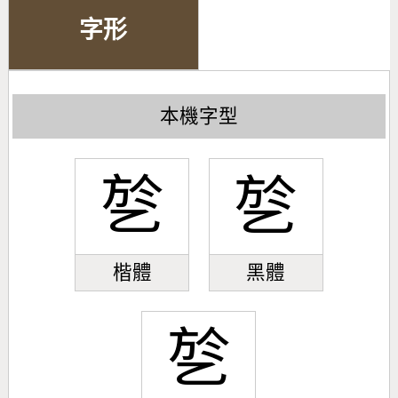
字形
本機字型
乻
乻
楷體
黑體
乻