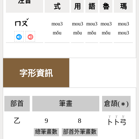
注音
式
用
語
魯
瑪
ˇ
ㄇㄡ
mou3
mou3
mou3
mou3
mou3
mǒu
mǒu
mǒu
mǒu
mou3
字形資訊
部首
筆畫
倉頡(
)
✱
Y
Y
N
乙
9
8
卜
卜
弓
總筆畫數
部首外筆畫數