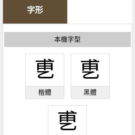
字形
本機字型
乶
乶
楷體
黑體
乶