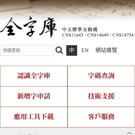
:::
中
EN
網站導覽
認識全字庫
字碼查詢
全字庫介紹
IDS查詢
全字庫現況
部件查詢
新增字申請
技術支援
中文碼介紹
複合查詢
專有名詞介紹
注音查詢
新字申請處理流程
字形即時顯示
造字解決方案
應用工具下載
客戶服務
︿