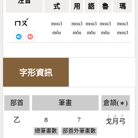
注音
式
用
語
魯
瑪
ˇ
ㄇㄡ
mou3
mou3
mou3
mou3
mou3
mǒu
mǒu
mǒu
mǒu
mou3
字形資訊
部首
筆畫
倉頡(
)
✱
I
B
N
乙
8
7
戈
月
弓
總筆畫數
部首外筆畫數