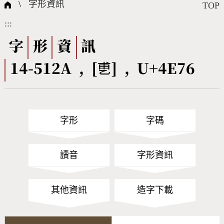
國際字碼相關組織
筆畫查詢
線上教學
倉頡查詢
全字庫授權
轉碼Web Service
個人電腦造字處理工具
問題集
意見回饋
\
字形資訊
TOP
:::
筆順序查詢
部首查詢
熱門查詢統計
字形下載
字
形
資
訊
14-512A , [乶] , U+4E76
CNS查詢
Unicode查詢
Big5查詢
拼音查詢
字形
字碼
符號索引
拼音文字索引
讀音
字形資訊
其他資訊
造字下載