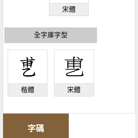
宋體
全字庫字型
楷體
宋體
字碼