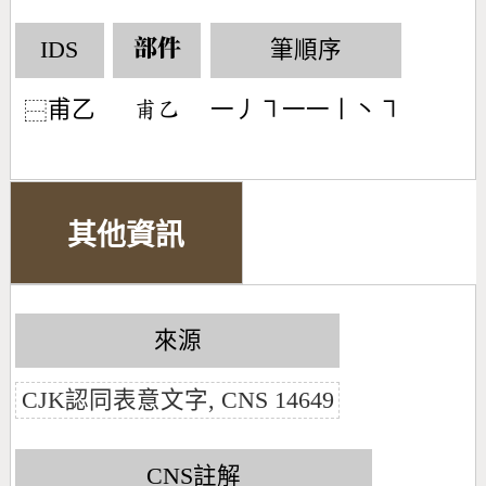
IDS
筆順序
部件
甫乙
一丿㇕一一丨丶㇕
󶆣󶀇
⿱
其他資訊
來源
CJK認同表意文字, CNS 14649
CNS註解