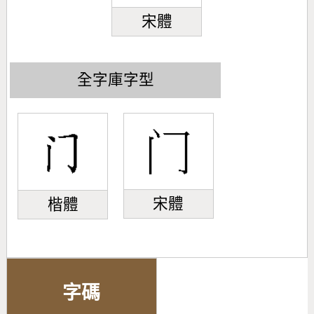
宋體
全字庫字型
宋體
楷體
字碼