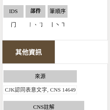
IDS
筆順序
部件
门
丨丶㇕
󶀂󶀅󶀊
其他資訊
來源
CJK認同表意文字, CNS 14649
CNS註解