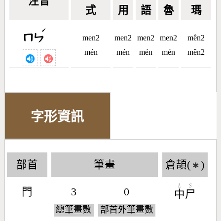
注音
式
用
語
魯
瑪
ˊ
ㄇㄣ
men2
men2
men2
men2
mên2
mén
mén
mén
mén
mên2
字形資訊
部首
筆畫
倉頡(
)
✱
L
S
門
3
0
中
尸
總筆畫數
部首外筆畫數