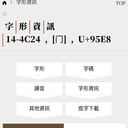
國際字碼相關組織
筆畫查詢
線上教學
倉頡查詢
全字庫授權
轉碼Web Service
個人電腦造字處理工具
問題集
意見回饋
\
字形資訊
TOP
:::
筆順序查詢
部首查詢
熱門查詢統計
字形下載
字
形
資
訊
14-4C24 , [门] , U+95E8
CNS查詢
Unicode查詢
Big5查詢
拼音查詢
字形
字碼
符號索引
拼音文字索引
讀音
字形資訊
其他資訊
造字下載