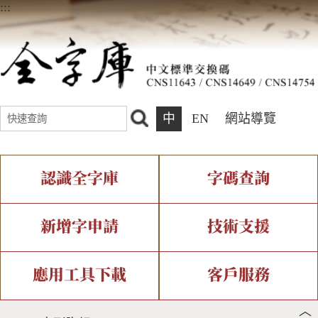
:::
中
EN
網站導覽
認識全字庫
字碼查詢
全字庫介紹
IDS查詢
全字庫現況
部件查詢
新增字申請
技術支援
中文碼介紹
複合查詢
專有名詞介紹
注音查詢
新字申請處理流程
字形即時顯示
造字解決方案
應用工具下載
客戶服務
︿