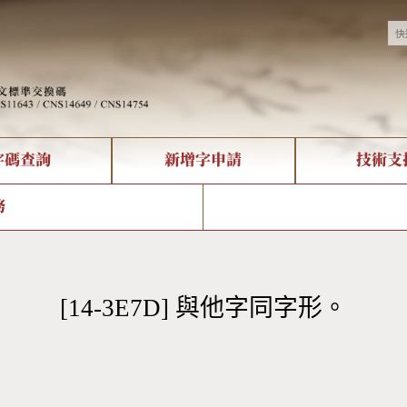
字碼查詢
新增字申請
技術支
決方案
現況
查詢
字形下載
中文碼介紹
全字庫授權
複合查詢
轉碼Web Service
專有名詞介紹
注音查詢
國
務
回饋
熱門查詢統計
查詢
部首查詢
CNS查詢
U
查詢
符號索引
拼音文字索引
[14-3E7D] 與他字同字形。