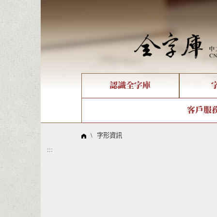
:::
認識全字庫
個人電腦造字處理工具
新字申請處理流程
字形即時顯示
全字庫介紹
IDS查詢
造字解
全字庫
部件
客戶服
問題集
意見
線上教學
倉頡查詢
筆順序
\
字形資訊
:::
Big5查詢
拼音