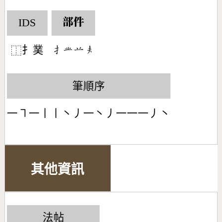
IDS
部件
扌菐
󶃛󶄹󶂋󶂰
⿰
筆順序
一㇕一丨丨丶丿一丶丿一一一丿丶
其他資訊
法帖