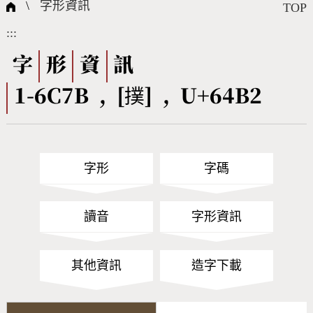
國際字碼相關組織
筆畫查詢
線上教學
倉頡查詢
全字庫授權
轉碼Web Service
個人電腦造字處理工具
問題集
意見回饋
\
字形資訊
TOP
:::
筆順序查詢
部首查詢
熱門查詢統計
字形下載
字
形
資
訊
1-6C7B , [撲] , U+64B2
CNS查詢
Unicode查詢
Big5查詢
拼音查詢
字形
字碼
符號索引
拼音文字索引
讀音
字形資訊
其他資訊
造字下載