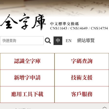
:::
中
EN
網站導覽
認識全字庫
字碼查詢
全字庫介紹
IDS查詢
全字庫現況
部件查詢
新增字申請
技術支援
中文碼介紹
複合查詢
專有名詞介紹
注音查詢
新字申請處理流程
字形即時顯示
造字解決方案
應用工具下載
客戶服務
︿