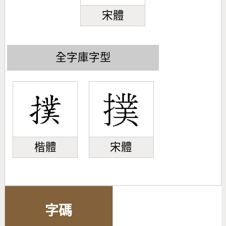
宋體
全字庫字型
楷體
宋體
字碼