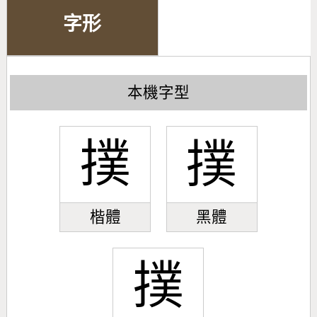
字形
本機字型
撲
撲
楷體
黑體
撲