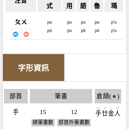
注音
式
用
語
魯
瑪
ㄆㄨ
pu
pu
pu
pu
p'u
pū
pu
pū
pū
p'u
字形資訊
部首
筆畫
倉頡(
)
✱
Q
T
C
O
手
15
12
手
廿
金
人
總筆畫數
部首外筆畫數