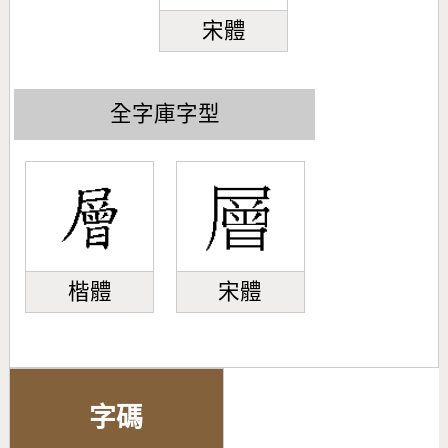
宋體
全字庫字型
楷體
宋體
字碼