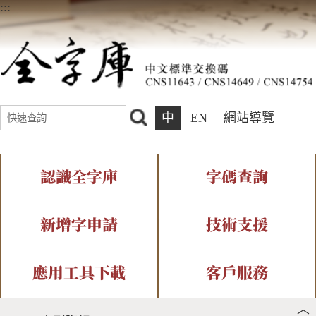
:::
中
EN
網站導覽
認識全字庫
字碼查詢
全字庫介紹
IDS查詢
全字庫現況
部件查詢
新增字申請
技術支援
中文碼介紹
複合查詢
專有名詞介紹
注音查詢
新字申請處理流程
字形即時顯示
造字解決方案
應用工具下載
客戶服務
︿