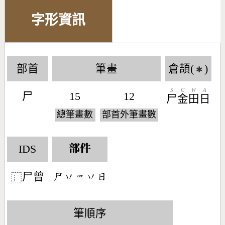
字形資訊
部首
筆畫
倉頡(
)
✱
S
C
W
A
尸
15
12
尸
金
田
日
總筆畫數
部首外筆畫數
IDS
部件
尸曾
󶂍󶁅󶃖󶁅󶃐
⿸
筆順序