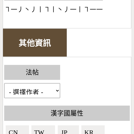
㇕一丿丶丿丨㇕丨丶丿一丨㇕一一
其他資訊
法帖
漢字國屬性
CN🇨🇳
TW🇹🇼
JP🇯🇵
KR🇰🇷