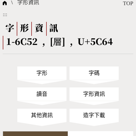
國際字碼相關組織
筆畫查詢
線上教學
倉頡查詢
全字庫授權
轉碼Web Service
個人電腦造字處理工具
問題集
意見回饋
\
字形資訊
TOP
:::
筆順序查詢
部首查詢
熱門查詢統計
字形下載
字
形
資
訊
1-6C52 , [層] , U+5C64
CNS查詢
Unicode查詢
Big5查詢
拼音查詢
字形
字碼
符號索引
拼音文字索引
讀音
字形資訊
其他資訊
造字下載