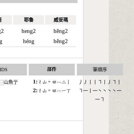
語
耶魯
威妥瑪
g2
heng2
hêng2
g
héng
hêng2
IDS
部件
筆順序
山魚亍
1:󶁾󶁸󶀾󶄬󶃺󶀒󶀉
丿丿丨丨㇕丨丿㇕丨
⿱
2:󶁾󶁸󶀾󶄬󶃺󶀀󶀟
㇕一丨一丶丶丶丶一
一㇕