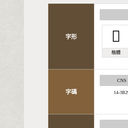
󻦥
字形
楷體
CNS
字碼
14-3B2