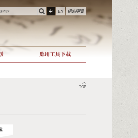
中
EN
網站導覽
援
應用工具下載
際字碼相關組織
筆畫查詢
︿
nicode查詢
TOP
載