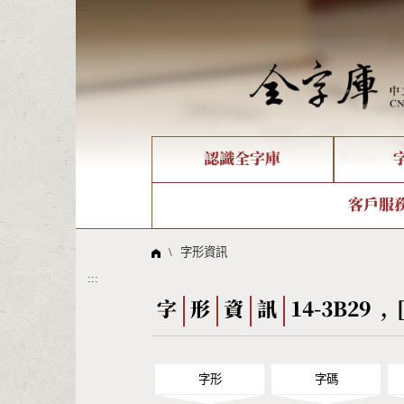
:::
認識全字庫
個人電腦造字處理工具
新字申請處理流程
字形即時顯示
全字庫介紹
IDS查詢
造字解
全字庫
部件
客戶服
問題集
意見
線上教學
倉頡查詢
筆順序
\
字形資訊
:::
Big5查詢
拼音
字
形
資
訊
14-3B29 , 
字形
字碼