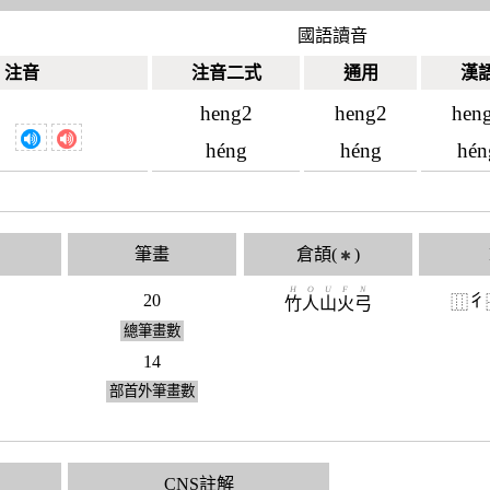
國語讀音
注音
注音二式
通用
漢
heng2
heng2
hen
ˊ
héng
héng
hén
筆畫
倉頡(
)
✱
H
O
U
F
N
20
彳
⿲
竹
人
山
火
弓
總筆畫數
14
部首外筆畫數
CNS註解