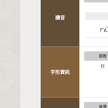
讀音
ㄏㄥ
部首
行
字形資訊
來源