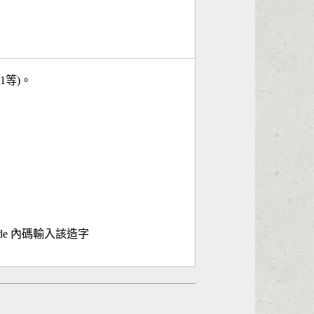
11等)。
ode 內碼輸入該造字