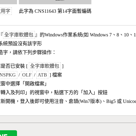
政用字
此字為 CNS11643 第14字面暫編碼
『
全字庫軟體包
』的Windows作業系統(如 Windows 7、8、10、
作業系統預設沒有該字形
造字，請依下列步驟操作：
是否已安裝 [
全字庫軟體包
]
NSPKG
/
OLF
/
ATB
] 檔案
視窗中選擇「開啟檔案」
字轉入及列印」的視窗中，點選下方的「加入」按鈕
新開機，登入後即可使用注音、倉頡(Win7版本)、Big5 或 Unic