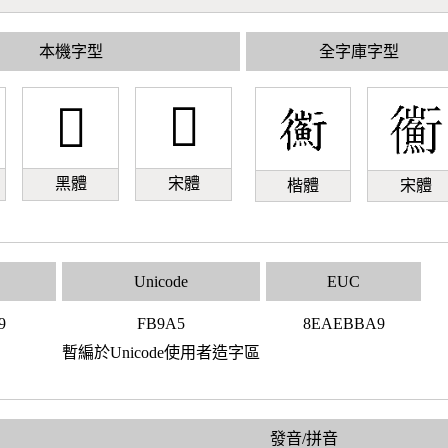
本機字型
全字庫字型
󻦥
󻦥
黑體
宋體
楷體
宋體
Unicode
EUC
9
FB9A5
8EAEBBA9
暫編於Unicode使用者造字區
發音/拼音