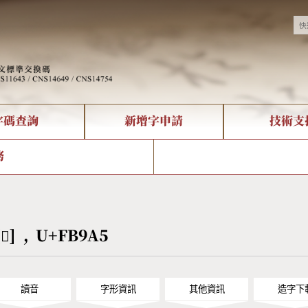
字碼查詢
新增字申請
技術支
決方案
現況
查詢
字形下載
中文碼介紹
全字庫授權
複合查詢
轉碼Web Service
專有名詞介紹
注音查詢
國
務
回饋
熱門查詢統計
查詢
部首查詢
CNS查詢
U
查詢
符號索引
拼音文字索引
[󻦥] , U+FB9A5
讀音
字形資訊
其他資訊
造字下