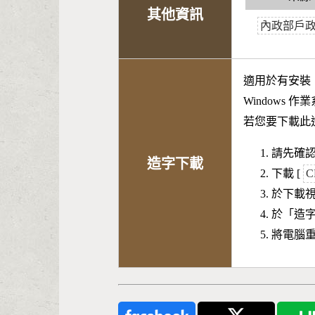
其他資訊
內政部戶
適用於有安裝
Windows 
若您要下載此
請先確認
造字下載
下載 [
C
於下載
於「造
將電腦重