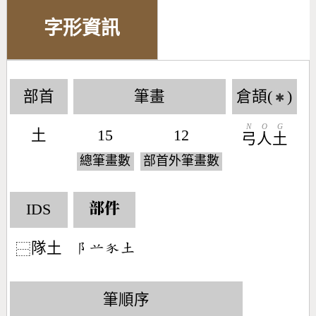
字形資訊
部首
筆畫
倉頡(
)
✱
N
O
G
土
15
12
弓
人
土
總筆畫數
部首外筆畫數
IDS
部件
隊土
󶂥󶂋󶆏󶁢
⿱
筆順序