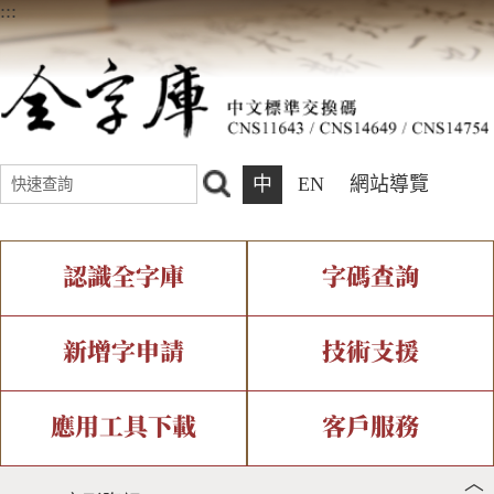
:::
中
EN
網站導覽
認識全字庫
字碼查詢
全字庫介紹
IDS查詢
全字庫現況
部件查詢
新增字申請
技術支援
中文碼介紹
複合查詢
專有名詞介紹
注音查詢
新字申請處理流程
字形即時顯示
造字解決方案
應用工具下載
客戶服務
︿