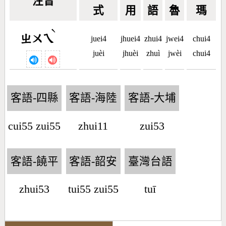
注音
式
用
語
魯
瑪
ˋ
ㄓㄨㄟ
juei4
jhuei4
zhui4
jwei4
chui4
juèi
jhuèi
zhuì
jwèi
chui4
客語-四縣
客語-海陸
客語-大埔
cui55 zui55
zhui11
zui53
客語-饒平
客語-韶安
臺灣台語
zhui53
tui55 zui55
tuī