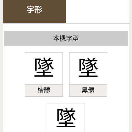
字形
本機字型
墜
墜
楷體
黑體
墜