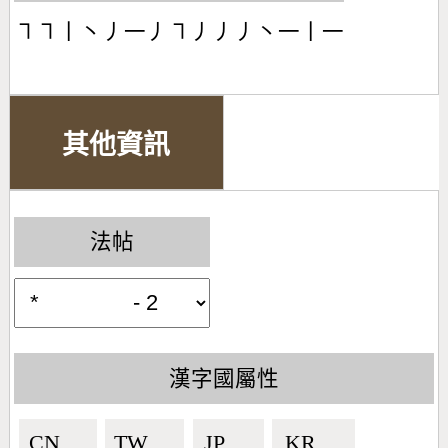
㇕㇕丨丶丿一丿㇕丿丿丿丶一丨一
其他資訊
法帖
漢字國屬性
CN🇨🇳
TW🇹🇼
JP🇯🇵
KR🇰🇷