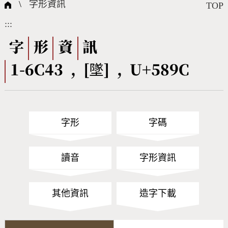
國際字碼相關組織
筆畫查詢
線上教學
倉頡查詢
全字庫授權
轉碼Web Service
個人電腦造字處理工具
問題集
意見回饋
\
字形資訊
TOP
:::
筆順序查詢
部首查詢
熱門查詢統計
字形下載
字
形
資
訊
1-6C43 , [墜] , U+589C
CNS查詢
Unicode查詢
Big5查詢
拼音查詢
字形
字碼
符號索引
拼音文字索引
讀音
字形資訊
其他資訊
造字下載