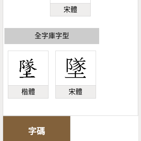
宋體
全字庫字型
楷體
宋體
字碼