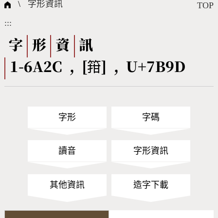
國際字碼相關組織
筆畫查詢
線上教學
倉頡查詢
全字庫授權
轉碼Web Service
個人電腦造字處理工具
問題集
意見回饋
\
字形資訊
TOP
:::
筆順序查詢
部首查詢
熱門查詢統計
字形下載
字
形
資
訊
1-6A2C , [箝] , U+7B9D
CNS查詢
Unicode查詢
Big5查詢
拼音查詢
字形
字碼
符號索引
拼音文字索引
讀音
字形資訊
其他資訊
造字下載