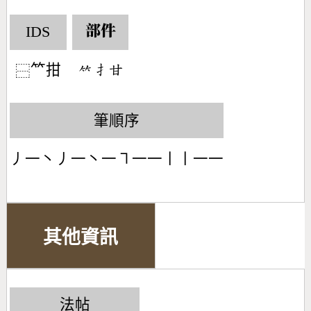
IDS
部件
𥫗拑
󶆆󶃛󶄜
⿱
筆順序
丿一丶丿一丶一㇕一一丨丨一一
其他資訊
法帖