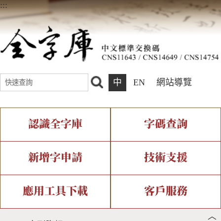
:::
中
EN
網站導覽
認識全字庫
字碼查詢
全字庫介紹
IDS查詢
全字庫現況
部件查詢
新增字申請
技術支援
中文碼介紹
複合查詢
專有名詞介紹
注音查詢
新字申請處理流程
字形即時顯示
造字解決方案
應用工具下載
客戶服務
︿