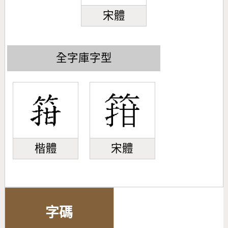
宋體
全字庫字型
楷體
宋體
字碼