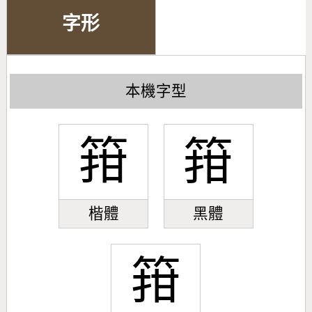
字形
本機字型
箝
箝
楷體
黑體
箝