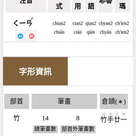
注音
耶魯
式
用
語
瑪
ˊ
ㄑㄧㄢ
chian2
cian2
qian2
chyan2
ch'ien2
chián
cián
qián
chyán
ch'ien2
字形資訊
部首
筆畫
倉頡(
)
✱
H
Q
T
M
竹
14
8
竹
手
廿
一
總筆畫數
部首外筆畫數