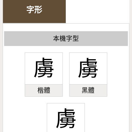
字形
本機字型
虜
虜
楷體
黑體
虜