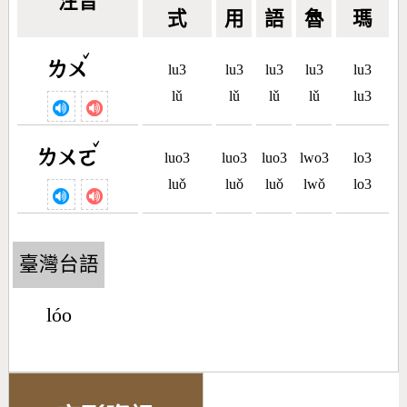
注音
式
用
語
魯
瑪
ˇ
ㄌㄨ
lu3
lu3
lu3
lu3
lu3
lǔ
lǔ
lǔ
lǔ
lu3
ˇ
ㄌㄨㄛ
luo3
luo3
luo3
lwo3
lo3
luǒ
luǒ
luǒ
lwǒ
lo3
臺灣台語
lóo