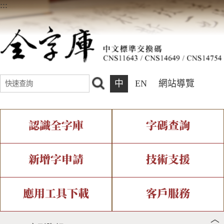
:::
中
EN
網站導覽
認識全字庫
字碼查詢
全字庫介紹
IDS查詢
全字庫現況
部件查詢
新增字申請
技術支援
中文碼介紹
複合查詢
專有名詞介紹
注音查詢
新字申請處理流程
字形即時顯示
造字解決方案
應用工具下載
客戶服務
︿