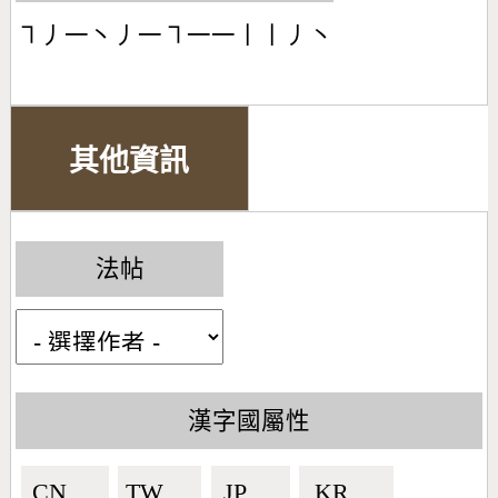
㇕丿一丶丿一㇕一一丨丨丿丶
其他資訊
法帖
漢字國屬性
CN🇨🇳
TW🇹🇼
JP🇯🇵
KR🇰🇷