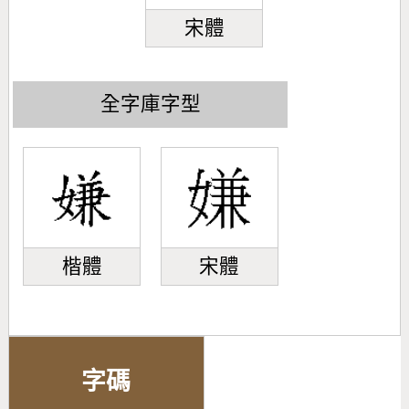
宋體
全字庫字型
楷體
宋體
字碼