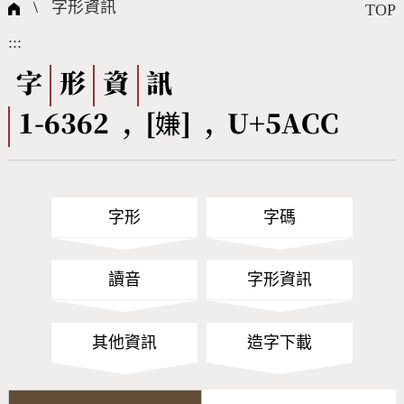
國際字碼相關組織
筆畫查詢
線上教學
倉頡查詢
全字庫授權
轉碼Web Service
個人電腦造字處理工具
問題集
意見回饋
\
字形資訊
TOP
:::
筆順序查詢
部首查詢
熱門查詢統計
字形下載
字
形
資
訊
1-6362 , [嫌] , U+5ACC
CNS查詢
Unicode查詢
Big5查詢
拼音查詢
字形
字碼
符號索引
拼音文字索引
讀音
字形資訊
其他資訊
造字下載