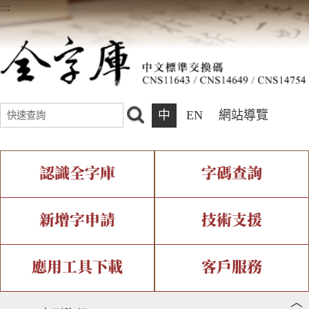
:::
中
EN
網站導覽
認識全字庫
字碼查詢
全字庫介紹
IDS查詢
全字庫現況
部件查詢
新增字申請
技術支援
中文碼介紹
複合查詢
專有名詞介紹
注音查詢
新字申請處理流程
字形即時顯示
造字解決方案
應用工具下載
客戶服務
︿