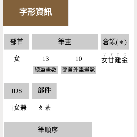
字形資訊
部首
筆畫
倉頡(
)
✱
V
T
X
C
女
13
10
女
廿
難
金
總筆畫數
部首外筆畫數
IDS
部件
女兼
󶂛󶇬
⿰
筆順序