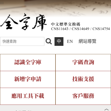
:::
中
EN
網站導覽
認識全字庫
字碼查詢
全字庫介紹
IDS查詢
全字庫現況
部件查詢
新增字申請
技術支援
中文碼介紹
複合查詢
專有名詞介紹
注音查詢
新字申請處理流程
字形即時顯示
造字解決方案
應用工具下載
客戶服務
︿