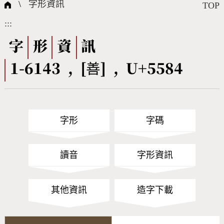
國際字碼相關組織
筆畫查詢
線上教學
倉頡查詢
全字庫授權
轉碼Web Service
個人電腦造字處理工具
問題集
意見回饋
\
字形資訊
TOP
:::
筆順序查詢
部首查詢
熱門查詢統計
字形下載
字
形
資
訊
1-6143 , [善] , U+5584
CNS查詢
Unicode查詢
Big5查詢
拼音查詢
字形
字碼
符號索引
拼音文字索引
讀音
字形資訊
其他資訊
造字下載