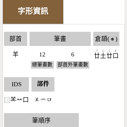
字形資訊
部首
筆畫
倉頡(
)
✱
T
G
T
R
羊
12
6
廿
土
廿
口
總筆畫數
部首外筆畫數
IDS
部件
𦍌䒑口
󶆖󶂋󶁶
⿳
筆順序