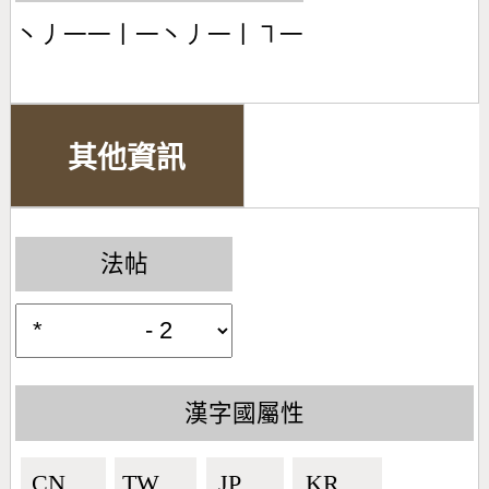
丶丿一一丨一丶丿一丨㇕一
其他資訊
法帖
漢字國屬性
CN🇨🇳
TW🇹🇼
JP🇯🇵
KR🇰🇷