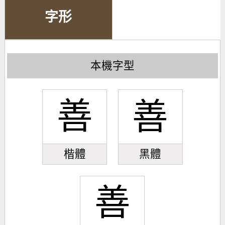
字形
本機字型
善
善
楷體
黑體
善