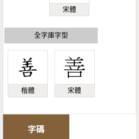
宋體
全字庫字型
楷體
宋體
字碼