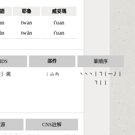
語
耶魯
威妥瑪
an
twan
t'uan
ān
twān
t'uan
IDS
部件
筆順序
氵耑
󶄔󶁸󶅭
丶丶丶丨㇕丨一丿丨
⿰
㇕丨丨
來源
CNS註解