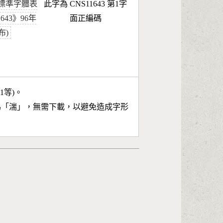
標準字體表
此字為 CNS11643 第1字
1643》96年
面正編碼
布)
11等)。
為「
湍
」，無需下載，以避免造成字形