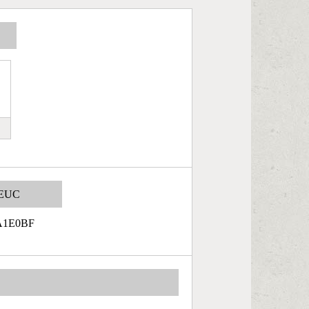
EUC
A1E0BF