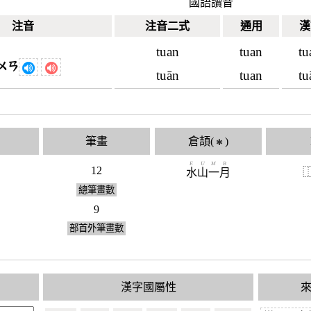
國語讀音
注音
注音二式
通用
漢
tuan
tuan
tu
ㄨㄢ
tuān
tuan
tu
筆畫
倉頡(
)
✱
E
U
M
B
12
水
山
一
月
總筆畫數
9
部首外筆畫數
漢字國屬性