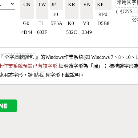
常用國字
CN
TW
JP🇯🇵
KR
VN
KP🇰🇵
(《CNS 1
🇨🇳
🇹🇼
🇰🇷
🇻🇳
J0-
KP0-
公
G0-
T1-
5E5A
K0-
V3-
D5B8
4D44
603F
532C
3349
『
全字庫軟體包
』的Windows作業系統(如 Windows 7、8、10、
10以上作業系統預設已有該字形
細明體字形為「
湍
」； 標楷體字形
使用該字形，請
點我
見字形下載說明。