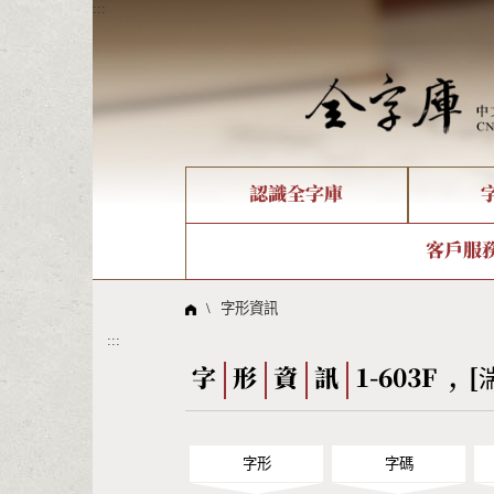
:::
認識全字庫
個人電腦造字處理工具
新字申請處理流程
字形即時顯示
全字庫介紹
IDS查詢
造字解
全字庫
部件
客戶服
問題集
意見
線上教學
倉頡查詢
筆順序
\
字形資訊
:::
Big5查詢
拼音
字
形
資
訊
1-603F , [
字形
字碼