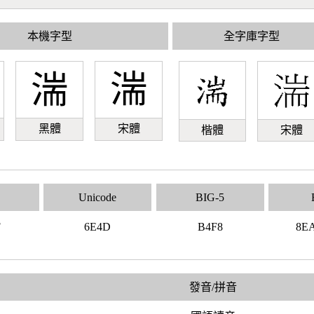
本機字型
全字庫字型
湍
湍
黑體
宋體
楷體
宋體
Unicode
BIG-5
F
6E4D
B4F8
8E
發音/拼音