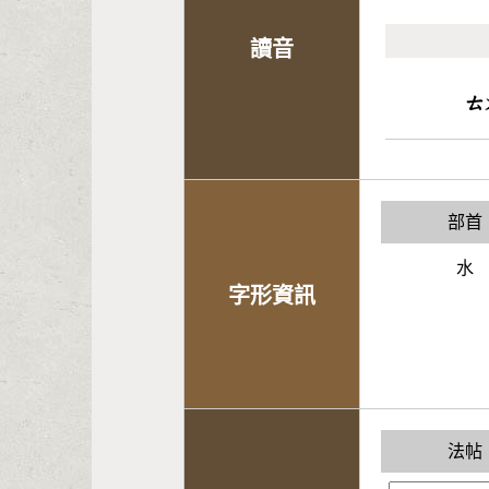
讀音
ㄊ
部首
水
字形資訊
法帖