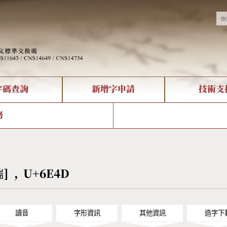
字碼查詢
新增字申請
技術支
決方案
現況
查詢
字形下載
中文碼介紹
全字庫授權
複合查詢
轉碼Web Service
專有名詞介紹
注音查詢
國
務
回饋
熱門查詢統計
查詢
部首查詢
CNS查詢
U
查詢
符號索引
拼音文字索引
湍] , U+6E4D
讀音
字形資訊
其他資訊
造字下