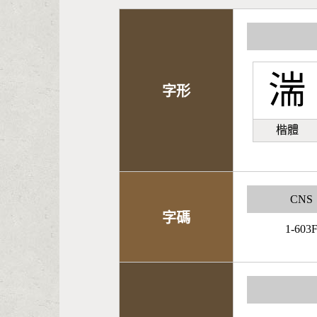
湍
字形
楷體
CNS
字碼
1-603