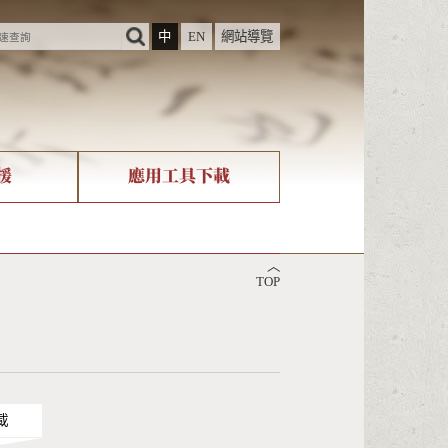
中
EN
網站導覽
援
應用工具下載
際字碼相關組織
筆畫查詢
︿
nicode查詢
TOP
載