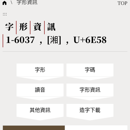
國際字碼相關組織
筆畫查詢
線上教學
倉頡查詢
全字庫授權
轉碼Web Service
個人電腦造字處理工具
問題集
意見回饋
\
字形資訊
TOP
:::
筆順序查詢
部首查詢
熱門查詢統計
字形下載
字
形
資
訊
1-6037 , [湘] , U+6E58
CNS查詢
Unicode查詢
Big5查詢
拼音查詢
字形
字碼
符號索引
拼音文字索引
讀音
字形資訊
其他資訊
造字下載