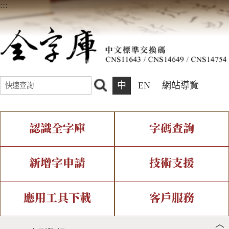
:::
中
EN
網站導覽
認識全字庫
字碼查詢
全字庫介紹
IDS查詢
全字庫現況
部件查詢
新增字申請
技術支援
中文碼介紹
複合查詢
專有名詞介紹
注音查詢
新字申請處理流程
字形即時顯示
造字解決方案
應用工具下載
客戶服務
︿