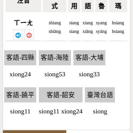
注音
式
用
語
魯
瑪
ㄒㄧㄤ
shiang
siang
xiang
syang
hsiang
shiāng
siang
xiāng
syāng
hsiang
客語-四縣
客語-海陸
客語-大埔
xiong24
siong53
siong33
客語-饒平
客語-韶安
臺灣台語
siong11
siong11 xiong24
siong