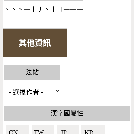
丶丶丶一丨丿丶丨㇕一一一
其他資訊
法帖
漢字國屬性
CN🇨🇳
TW🇹🇼
JP🇯🇵
KR🇰🇷