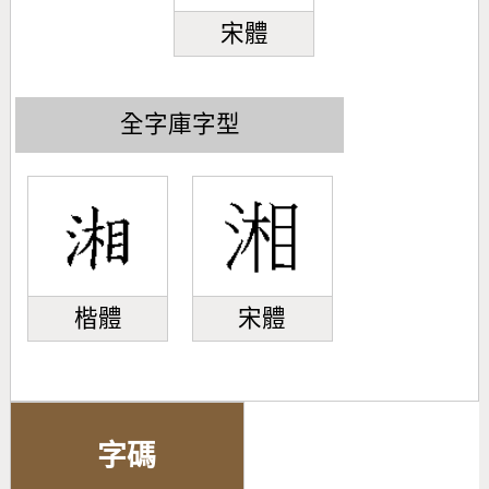
宋體
全字庫字型
楷體
宋體
字碼