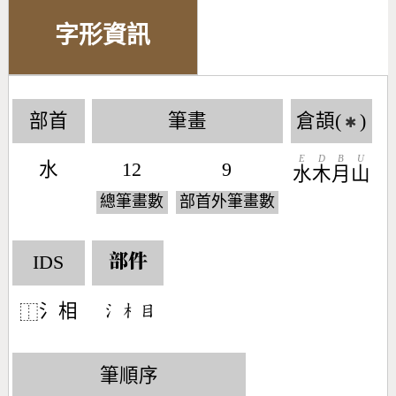
字形資訊
部首
筆畫
倉頡(
)
✱
E
D
B
U
水
12
9
水
木
月
山
總筆畫數
部首外筆畫數
IDS
部件
氵相
󶄔󶂸󶄩
⿰
筆順序