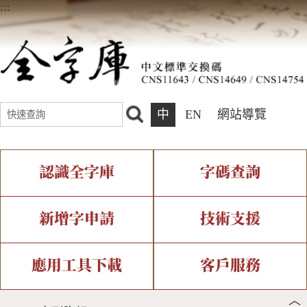
:::
中
EN
網站導覽
認識全字庫
字碼查詢
全字庫介紹
IDS查詢
全字庫現況
部件查詢
新增字申請
技術支援
中文碼介紹
複合查詢
專有名詞介紹
注音查詢
新字申請處理流程
字形即時顯示
造字解決方案
應用工具下載
客戶服務
︿