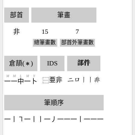
部首
筆畫
非
15
7
總筆畫數
部首外筆畫數
倉頡(
)
IDS
部件
✱
M
M
L
M
Y
亜非
󶀒󶁶󶀂󶀂󶇎
⿱
一
一
中
一
卜
筆順序
一丨㇕一丨丨一丿一一一丨一一一