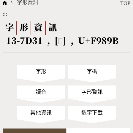
國際字碼相關組織
筆畫查詢
線上教學
倉頡查詢
全字庫授權
轉碼Web Service
個人電腦造字處理工具
問題集
意見回饋
\
字形資訊
TOP
:::
筆順序查詢
部首查詢
熱門查詢統計
字形下載
字
形
資
訊
13-7D31 , [󹢛] , U+F989B
CNS查詢
Unicode查詢
Big5查詢
拼音查詢
字形
字碼
符號索引
拼音文字索引
讀音
字形資訊
其他資訊
造字下載