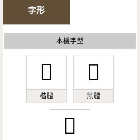
字形
本機字型
󹢛
󹢛
楷體
黑體
󹢛