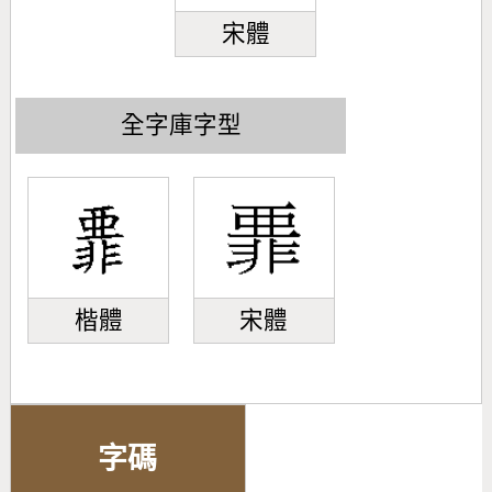
宋體
全字庫字型
楷體
宋體
字碼