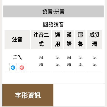
發音/拼音
國語讀音
注音二
通
漢
耶
威妥
注音
式
用
語
魯
瑪
ㄈㄟ
fei
fei
fei
fei
fei
fēi
fei
fēi
fēi
fei
字形資訊