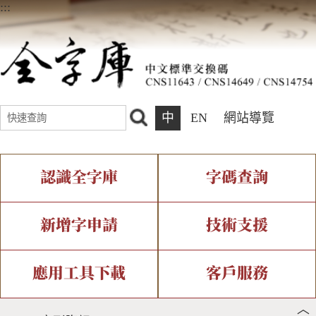
:::
中
EN
網站導覽
認識全字庫
字碼查詢
全字庫介紹
IDS查詢
全字庫現況
部件查詢
新增字申請
技術支援
中文碼介紹
複合查詢
專有名詞介紹
注音查詢
新字申請處理流程
字形即時顯示
造字解決方案
應用工具下載
客戶服務
︿