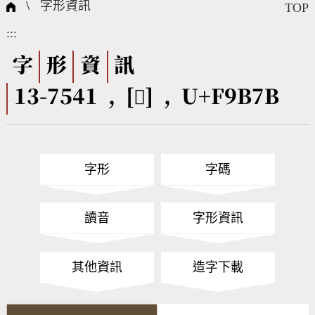
國際字碼相關組織
筆畫查詢
線上教學
倉頡查詢
全字庫授權
轉碼Web Service
個人電腦造字處理工具
問題集
意見回饋
\
字形資訊
TOP
:::
筆順序查詢
部首查詢
熱門查詢統計
字形下載
字
形
資
訊
13-7541 , [󹭻] , U+F9B7B
CNS查詢
Unicode查詢
Big5查詢
拼音查詢
字形
字碼
符號索引
拼音文字索引
讀音
字形資訊
其他資訊
造字下載