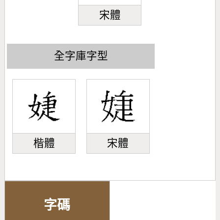
宋體
全字庫字型
楷體
宋體
字碼