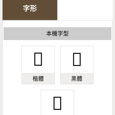
字形
本機字型
󹭻
󹭻
楷體
黑體
󹭻