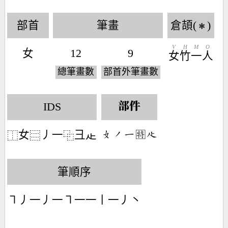
部首
筆畫
倉頡(
)
✱
V
H
M
O
女
12
9
女
竹
一
人
總筆畫數
部首外筆畫數
IDS
部件
女
丿一
彐龰
󶂛󶀄󶀀㊕󶃎
⿰
⿳
⿻
筆順序
㇕丿一丿一㇕一一丨一丿丶