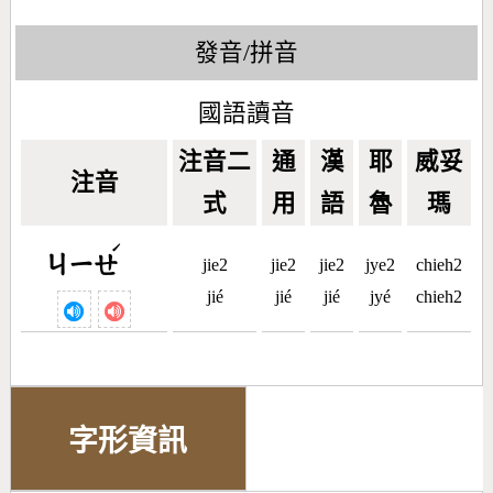
發音/拼音
國語讀音
注音二
通
漢
耶
威妥
注音
式
用
語
魯
瑪
ˊ
ㄐㄧㄝ
jie2
jie2
jie2
jye2
chieh2
jié
jié
jié
jyé
chieh2
字形資訊