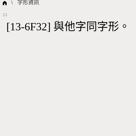
國際字碼相關組織
筆畫查詢
線上教學
倉頡查詢
全字庫授權
轉碼Web Service
個人電腦造字處理工具
問題集
意見回饋
\
字形資訊
:::
筆順序查詢
部首查詢
熱門查詢統計
字形下載
[13-6F32] 與他字同字形。
CNS查詢
Unicode查詢
Big5查詢
拼音查詢
符號索引
拼音文字索引