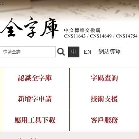
:::
中
EN
網站導覽
認識全字庫
字碼查詢
全字庫介紹
IDS查詢
全字庫現況
部件查詢
新增字申請
技術支援
中文碼介紹
複合查詢
專有名詞介紹
注音查詢
新字申請處理流程
字形即時顯示
造字解決方案
應用工具下載
客戶服務