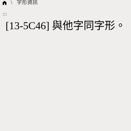
國際字碼相關組織
筆畫查詢
線上教學
倉頡查詢
全字庫授權
轉碼Web Service
個人電腦造字處理工具
問題集
意見回饋
\
字形資訊
:::
筆順序查詢
部首查詢
熱門查詢統計
字形下載
[13-5C46] 與他字同字形。
CNS查詢
Unicode查詢
Big5查詢
拼音查詢
符號索引
拼音文字索引