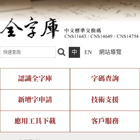
:::
中
EN
網站導覽
認識全字庫
字碼查詢
全字庫介紹
IDS查詢
全字庫現況
部件查詢
新增字申請
技術支援
中文碼介紹
複合查詢
專有名詞介紹
注音查詢
新字申請處理流程
字形即時顯示
造字解決方案
應用工具下載
客戶服務